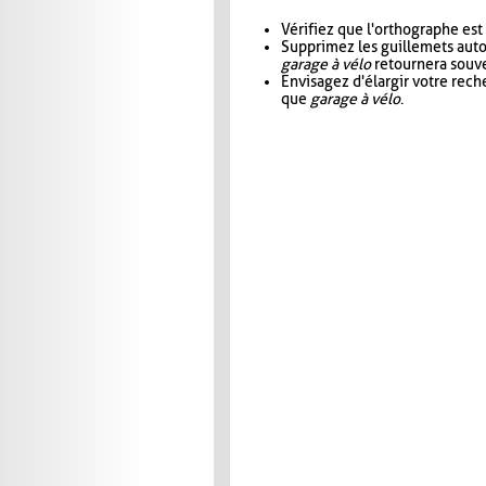
Vérifiez que l'orthographe est
Supprimez les guillemets aut
garage à vélo
retournera souve
Envisagez d'élargir votre rec
que
garage à vélo
.