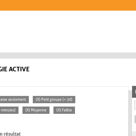
IE ACTIVE
classe seulement
(X) Petit groupe (< 30)
0 minutes)
(X) Moyenne
(X) Faible
n résultat