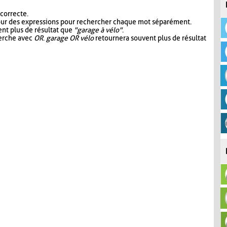
 correcte.
our des expressions pour rechercher chaque mot séparément.
nt plus de résultat que
"garage à vélo"
.
herche avec
OR
.
garage OR vélo
retournera souvent plus de résultat