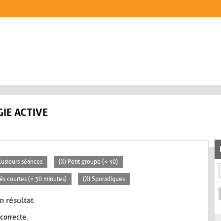
IE ACTIVE
lusieurs séances
(X) Petit groupe (< 30)
tés courtes (< 30 minutes)
(X) Sporadiques
n résultat
 correcte.