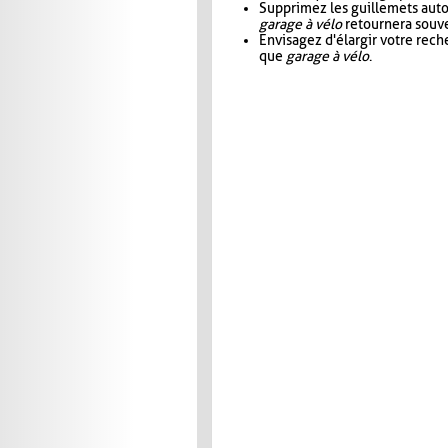
Supprimez les guillemets aut
garage à vélo
retournera souve
Envisagez d'élargir votre rec
que
garage à vélo
.