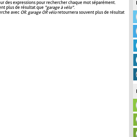
our des expressions pour rechercher chaque mot séparément.
nt plus de résultat que
"garage à vélo"
.
herche avec
OR
.
garage OR vélo
retournera souvent plus de résultat