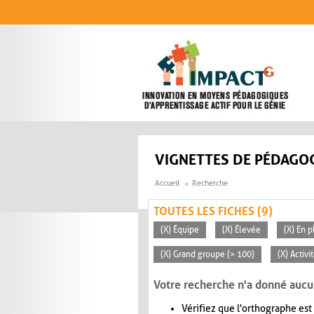
Aller au contenu principal
VIGNETTES DE PÉDAGOG
Accueil
Recherche
TOUTES LES FICHES (9)
(X) Équipe
(X) Élevée
(X) En p
(X) Grand groupe (> 100)
(X) Activi
Votre recherche n'a donné aucu
Vérifiez que l'orthographe est