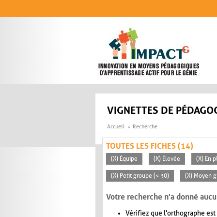
Aller au contenu principal
VIGNETTES DE PÉDAGOG
Accueil
Recherche
TOUTES LES FICHES (14)
(X) Équipe
(X) Élevée
(X) En p
(X) Petit groupe (< 30)
(X) Moyen g
Votre recherche n'a donné aucu
Vérifiez que l'orthographe est