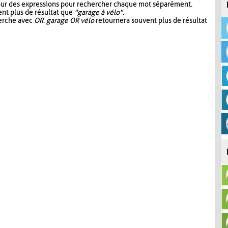
our des expressions pour rechercher chaque mot séparément.
nt plus de résultat que
"garage à vélo"
.
herche avec
OR
.
garage OR vélo
retournera souvent plus de résultat