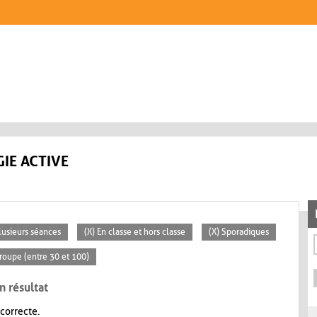
IE ACTIVE
lusieurs séances
(X) En classe et hors classe
(X) Sporadiques
roupe (entre 30 et 100)
n résultat
 correcte.