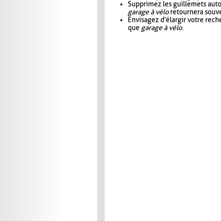
Supprimez les guillemets aut
garage à vélo
retournera souve
Envisagez d'élargir votre rec
que
garage à vélo
.