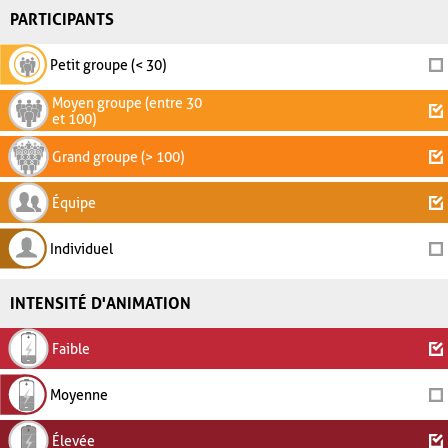
PARTICIPANTS
Petit groupe (< 30)
Moyen groupe (entre 30
et 100)
Grand groupe (> 100)
Équipe
Individuel
INTENSITÉ D'ANIMATION
Faible
Moyenne
Élevée