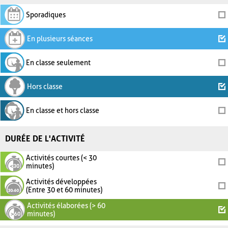
Sporadiques
En plusieurs séances
En classe seulement
Hors classe
En classe et hors classe
DURÉE DE L'ACTIVITÉ
Activités courtes (< 30
minutes)
Activités développées
(Entre 30 et 60 minutes)
Activités élaborées (> 60
minutes)