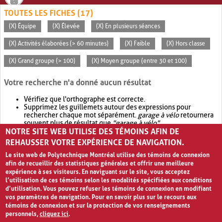
TOUTES LES FICHES (17)
(X) Équipe
(X) Élevée
(X) En plusieurs séances
(X) Activités élaborées (> 60 minutes)
(X) Faible
(X) Hors classe
(X) Grand groupe (> 100)
(X) Moyen groupe (entre 30 et 100)
Votre recherche n'a donné aucun résultat
Vérifiez que l'orthographe est correcte.
Supprimez les guillemets autour des expressions pour
rechercher chaque mot séparément.
garage à vélo
retournera
souvent plus de résultat que
"garage à vélo"
.
NOTRE SITE WEB UTILISE DES TÉMOINS AFIN DE
Envisagez d'élargir votre recherche avec
OR
.
garage OR vélo
retournera souvent plus de résultat que
garage à vélo
.
REHAUSSER VOTRE EXPÉRIENCE DE NAVIGATION.
Le site web de Polytechnique Montréal utilise des témoins de connexion
afin de recueillir des statistiques générales et offrir une meilleure
expérience à ses visiteurs. En naviguant sur le site, vous acceptez
l’utilisation de ces témoins selon les modalités spécifiées aux conditions
d’utilisation. Vous pouvez refuser les témoins de connexion en modifiant
vos paramètres de navigation. Pour en savoir plus sur le recours aux
témoins de connexion et sur la protection de vos renseignements
personnels,
cliquez ici
.
Avis de confidentialité et conditions d’utilisation