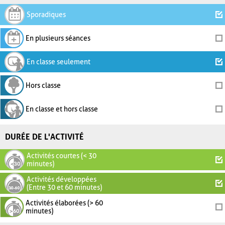
Sporadiques
En plusieurs séances
En classe seulement
Hors classe
En classe et hors classe
DURÉE DE L'ACTIVITÉ
Activités courtes (< 30
minutes)
Activités développées
(Entre 30 et 60 minutes)
Activités élaborées (> 60
minutes)