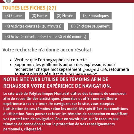
TOUTES LES FICHES (27)
(X) Équipe
(X) Faible
(X) Élevée
(X) Sporadiques
(X) Activités courtes (< 30 minutes)
(X) En classe seulement
(X) Activités développées (Entre 30 et 60 minutes)
Votre recherche n'a donné aucun résultat
Vérifiez que l'orthographe est correcte.
Supprimez les guillemets autour des expressions pour
rechercher chaque mot séparément.
garage à vélo
retournera
souvent plus de résultat que
"garage à vélo"
.
NOTRE SITE WEB UTILISE DES TÉMOINS AFIN DE
Envisagez d'élargir votre recherche avec
OR
.
garage OR vélo
retournera souvent plus de résultat que
garage à vélo
.
REHAUSSER VOTRE EXPÉRIENCE DE NAVIGATION.
Le site web de Polytechnique Montréal utilise des témoins de connexion
afin de recueillir des statistiques générales et offrir une meilleure
expérience à ses visiteurs. En naviguant sur le site, vous acceptez
l’utilisation de ces témoins selon les modalités spécifiées aux conditions
d’utilisation. Vous pouvez refuser les témoins de connexion en modifiant
vos paramètres de navigation. Pour en savoir plus sur le recours aux
témoins de connexion et sur la protection de vos renseignements
personnels,
cliquez ici
.
Avis de confidentialité et conditions d’utilisation