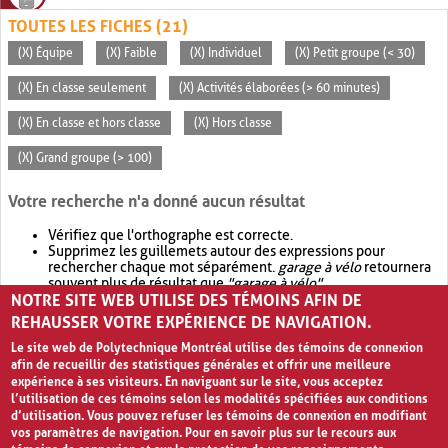
TOUTES LES FICHES (21)
(X) Équipe
(X) Faible
(X) Individuel
(X) Petit groupe (< 30)
(X) En classe seulement
(X) Activités élaborées (> 60 minutes)
(X) En classe et hors classe
(X) Hors classe
(X) Grand groupe (> 100)
Votre recherche n'a donné aucun résultat
Vérifiez que l'orthographe est correcte.
Supprimez les guillemets autour des expressions pour
rechercher chaque mot séparément.
garage à vélo
retournera
souvent plus de résultat que
"garage à vélo"
.
NOTRE SITE WEB UTILISE DES TÉMOINS AFIN DE
Envisagez d'élargir votre recherche avec
OR
.
garage OR vélo
retournera souvent plus de résultat que
garage à vélo
.
REHAUSSER VOTRE EXPÉRIENCE DE NAVIGATION.
Le site web de Polytechnique Montréal utilise des témoins de connexion
afin de recueillir des statistiques générales et offrir une meilleure
expérience à ses visiteurs. En naviguant sur le site, vous acceptez
l’utilisation de ces témoins selon les modalités spécifiées aux conditions
d’utilisation. Vous pouvez refuser les témoins de connexion en modifiant
vos paramètres de navigation. Pour en savoir plus sur le recours aux