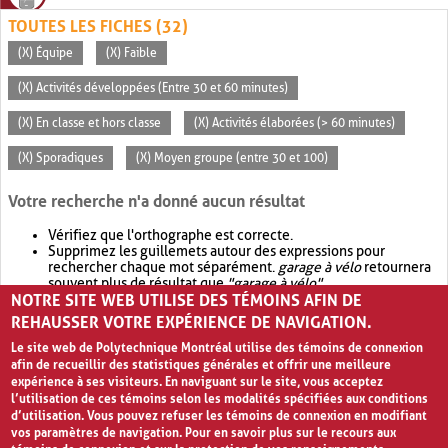
TOUTES LES FICHES (32)
(X) Équipe
(X) Faible
(X) Activités développées (Entre 30 et 60 minutes)
(X) En classe et hors classe
(X) Activités élaborées (> 60 minutes)
(X) Sporadiques
(X) Moyen groupe (entre 30 et 100)
Votre recherche n'a donné aucun résultat
Vérifiez que l'orthographe est correcte.
Supprimez les guillemets autour des expressions pour
rechercher chaque mot séparément.
garage à vélo
retournera
souvent plus de résultat que
"garage à vélo"
.
NOTRE SITE WEB UTILISE DES TÉMOINS AFIN DE
Envisagez d'élargir votre recherche avec
OR
.
garage OR vélo
retournera souvent plus de résultat que
garage à vélo
.
REHAUSSER VOTRE EXPÉRIENCE DE NAVIGATION.
Le site web de Polytechnique Montréal utilise des témoins de connexion
afin de recueillir des statistiques générales et offrir une meilleure
expérience à ses visiteurs. En naviguant sur le site, vous acceptez
l’utilisation de ces témoins selon les modalités spécifiées aux conditions
d’utilisation. Vous pouvez refuser les témoins de connexion en modifiant
vos paramètres de navigation. Pour en savoir plus sur le recours aux