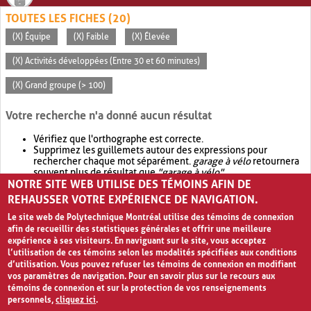
TOUTES LES FICHES (20)
(X) Équipe
(X) Faible
(X) Élevée
(X) Activités développées (Entre 30 et 60 minutes)
(X) Grand groupe (> 100)
Votre recherche n'a donné aucun résultat
Vérifiez que l'orthographe est correcte.
Supprimez les guillemets autour des expressions pour
rechercher chaque mot séparément.
garage à vélo
retournera
souvent plus de résultat que
"garage à vélo"
.
NOTRE SITE WEB UTILISE DES TÉMOINS AFIN DE
Envisagez d'élargir votre recherche avec
OR
.
garage OR vélo
retournera souvent plus de résultat que
garage à vélo
.
REHAUSSER VOTRE EXPÉRIENCE DE NAVIGATION.
Le site web de Polytechnique Montréal utilise des témoins de connexion
afin de recueillir des statistiques générales et offrir une meilleure
expérience à ses visiteurs. En naviguant sur le site, vous acceptez
l’utilisation de ces témoins selon les modalités spécifiées aux conditions
d’utilisation. Vous pouvez refuser les témoins de connexion en modifiant
vos paramètres de navigation. Pour en savoir plus sur le recours aux
témoins de connexion et sur la protection de vos renseignements
personnels,
cliquez ici
.
Avis de confidentialité et conditions d’utilisation