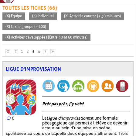
TOUTES LES FICHES (66)
(X) Équipe
(X) Individuel
(X) Activités courtes (< 30 minutes)
(X) Grand groupe (> 100)
(X) Activités développées (Entre 30 et 60 minutes)
PAGES
«
‹
1
2
3
4
›
»
LIGUE D'IMPROVISATION
Prêt pas prêt, j’y vais!
0
La
Ligue d’improvisation
est une formule
pédagogique qui permet à l’élève de devenir
acteur au sein d’une mise en scène
spontanée au cours de laquelle deux équipes s’affrontent. Trois