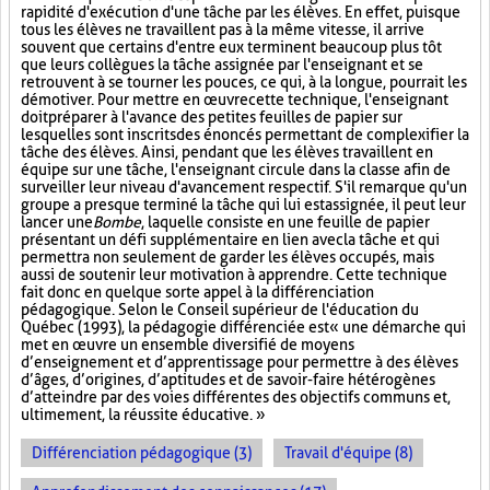
rapidité d'exécution d'une tâche par les élèves. En effet, puisque
tous les élèves ne travaillent pas à la même vitesse, il arrive
souvent que certains d'entre eux terminent beaucoup plus tôt
que leurs collègues la tâche assignée par l'enseignant et se
retrouvent à se tourner les pouces, ce qui, à la longue, pourrait les
démotiver. Pour mettre en œuvre cette technique, l'enseignant
doit préparer à l'avance des petites feuilles de papier sur
lesquelles sont inscrits des énoncés permettant de complexifier la
tâche des élèves. Ainsi, pendant que les élèves travaillent en
équipe sur une tâche, l'enseignant circule dans la classe afin de
surveiller leur niveau d'avancement respectif. S'il remarque qu'un
groupe a presque terminé la tâche qui lui est assignée, il peut leur
lancer une
Bombe
, laquelle consiste en une feuille de papier
présentant un défi supplémentaire en lien avec la tâche et qui
permettra non seulement de garder les élèves occupés, mais
aussi de soutenir leur motivation à apprendre. Cette technique
fait donc en quelque sorte appel à la différenciation
pédagogique. Selon le Conseil supérieur de l'éducation du
Québec (1993), la pédagogie différenciée est « une démarche qui
met en œuvre un ensemble diversifié de moyens
d’enseignement et d’apprentissage pour permettre à des élèves
d’âges, d’origines, d’aptitudes et de savoir-faire hétérogènes
d’atteindre par des voies différentes des objectifs communs et,
ultimement, la réussite éducative. »
Différenciation pédagogique (3)
Travail d'équipe (8)