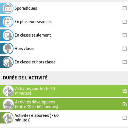
Sporadiques
En plusieurs séances
En classe seulement
Hors classe
En classe et hors classe
DURÉE DE L'ACTIVITÉ
Activités courtes (< 30
minutes)
Activités développées
(Entre 30 et 60 minutes)
Activités élaborées (> 60
minutes)