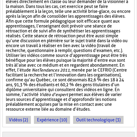
élèves directement en classe ou leur demander de la visionner à
la maison. Dans tous les cas, cet exercice peut se faire
préalablement à la leçon, telle une activité brise-glace, ou encore
après la leçon afin de consolider les apprentissages des élèves.
Afin que cette formule pédagogique soit efficace quant aux
apprentissages, l’enseignant doit prévoir une séance de
rétroaction et de suivi afin de synthétiser les apprentissages
réalisés. Cette séance de rétroaction peut être aussi simple
qu’une discussion en plénière sur le sujet traité dans la vidéo ou
encore un travail à réaliser en lien avec la vidéo (travail de
recherche, questionnaire à remplir, questions d’examen, etc.).
Utiliser les vidéos comme source d’apprentissage peut être très
bénéfique pour les élèves puisque la majorité d’entre eux sont
très à l’aise avec ce médium et en regardent abondamment. En
effet, l’étude
NetTendances 2011
, menée par le CEFRIO (Centre
facilitant la recherche et l’innovation dans les organisations),
confirme qu’au Québec, ce sont désormais 82,6 % des 18 à 24
ans, 91,3 % des étudiants et 60,2 % des gens titulaires d’un
diplôme universitaire qui consultent des vidéos en ligne. En
somme, l’activité
Vidéo d’expert
permet aux élèves de varier
leurs sources d’apprentissage et d’approfondir les notions
préalablement acquises par la mise en contact avec une
ressource externe liée au domaine d’études.
Vidéos (2)
Expérience (10)
Outil technologique (3)