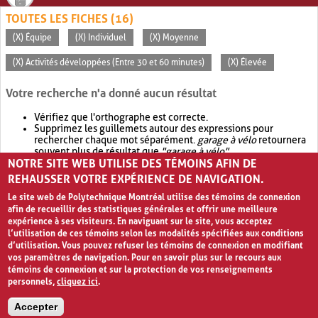
TOUTES LES FICHES (16)
(X) Équipe
(X) Individuel
(X) Moyenne
(X) Activités développées (Entre 30 et 60 minutes)
(X) Élevée
Votre recherche n'a donné aucun résultat
Vérifiez que l'orthographe est correcte.
Supprimez les guillemets autour des expressions pour
rechercher chaque mot séparément.
garage à vélo
retournera
souvent plus de résultat que
"garage à vélo"
.
NOTRE SITE WEB UTILISE DES TÉMOINS AFIN DE
Envisagez d'élargir votre recherche avec
OR
.
garage OR vélo
retournera souvent plus de résultat que
garage à vélo
.
REHAUSSER VOTRE EXPÉRIENCE DE NAVIGATION.
Le site web de Polytechnique Montréal utilise des témoins de connexion
afin de recueillir des statistiques générales et offrir une meilleure
expérience à ses visiteurs. En naviguant sur le site, vous acceptez
l’utilisation de ces témoins selon les modalités spécifiées aux conditions
d’utilisation. Vous pouvez refuser les témoins de connexion en modifiant
vos paramètres de navigation. Pour en savoir plus sur le recours aux
témoins de connexion et sur la protection de vos renseignements
personnels,
cliquez ici
.
Avis de confidentialité et conditions d’utilisation
Accepter