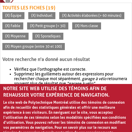
TOUTES LES FICHES (19)
(X) Équipe
(X) Individuel
(X) Activités élaborées (> 60 minutes)
(X) Faible
(X) Petit groupe (< 30)
(X) Hors classe
(X) Moyenne
(X) Sporadiques
(X) Moyen groupe (entre 30 et 100)
Votre recherche n'a donné aucun résultat
Vérifiez que l'orthographe est correcte.
Supprimez les guillemets autour des expressions pour
rechercher chaque mot séparément.
garage à vélo
retournera
souvent plus de résultat que
"garage à vélo"
.
NOTRE SITE WEB UTILISE DES TÉMOINS AFIN DE
Envisagez d'élargir votre recherche avec
OR
.
garage OR vélo
retournera souvent plus de résultat que
garage à vélo
.
REHAUSSER VOTRE EXPÉRIENCE DE NAVIGATION.
Le site web de Polytechnique Montréal utilise des témoins de connexion
afin de recueillir des statistiques générales et offrir une meilleure
expérience à ses visiteurs. En naviguant sur le site, vous acceptez
l’utilisation de ces témoins selon les modalités spécifiées aux conditions
d’utilisation. Vous pouvez refuser les témoins de connexion en modifiant
vos paramètres de navigation. Pour en savoir plus sur le recours aux