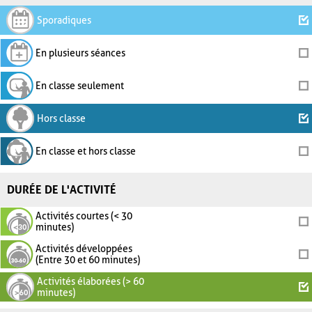
Sporadiques
En plusieurs séances
En classe seulement
Hors classe
En classe et hors classe
DURÉE DE L'ACTIVITÉ
Activités courtes (< 30
minutes)
Activités développées
(Entre 30 et 60 minutes)
Activités élaborées (> 60
minutes)