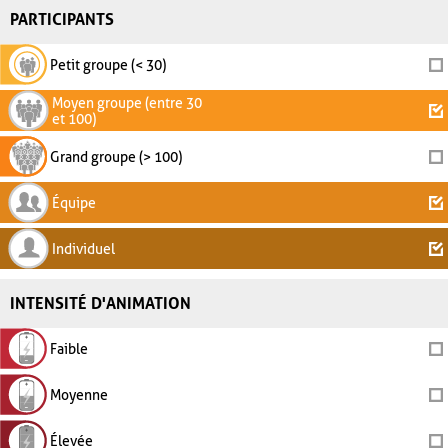
PARTICIPANTS
Petit groupe (< 30)
Moyen groupe (entre 30
et 100)
Grand groupe (> 100)
Équipe
Individuel
INTENSITÉ D'ANIMATION
Faible
Moyenne
Élevée