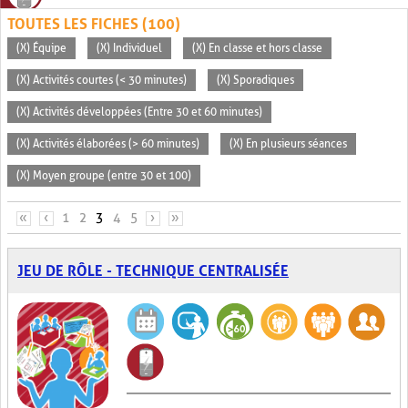
TOUTES LES FICHES (100)
(X) Équipe
(X) Individuel
(X) En classe et hors classe
(X) Activités courtes (< 30 minutes)
(X) Sporadiques
(X) Activités développées (Entre 30 et 60 minutes)
(X) Activités élaborées (> 60 minutes)
(X) En plusieurs séances
(X) Moyen groupe (entre 30 et 100)
PAGES
«
‹
1
2
3
4
5
›
»
JEU DE RÔLE - TECHNIQUE CENTRALISÉE