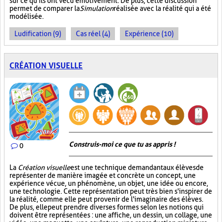
sur ce qu'ils ont vécu émotivement. De plus, cette discussion
permet de comparer la
Simulation
réalisée avec la réalité qui a été
modélisée.
Ludification (9)
Cas réel (4)
Expérience (10)
CRÉATION VISUELLE
Construis-moi ce que tu as appris !
0
La
Création visuelle
est une technique demandant aux élèves de
représenter de manière imagée et concrète un concept, une
expérience vécue, un phénomène, un objet, une idée ou encore,
une technologie. Cette représentation peut très bien s'inspirer de
la réalité, comme elle peut provenir de l'imaginaire des élèves.
De plus, elle peut prendre diverses formes selon les notions qui
doivent être représentées : une affiche, un dessin, un collage, une