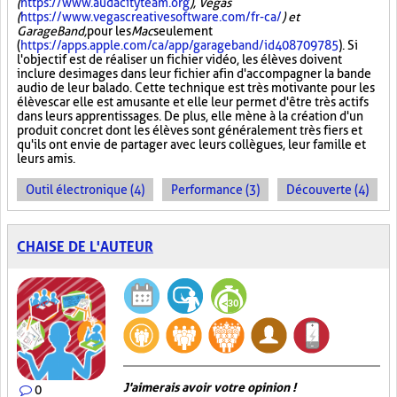
(
https://www.audacityteam.org
), Vegas
(
https://www.vegascreativesoftware.com/fr-ca/
) et
GarageBand,
pour les
Mac
seulement
(
https://apps.apple.com/ca/app/garageband/id408709785
). Si
l'objectif est de réaliser un fichier vidéo, les élèves doivent
inclure des images dans leur fichier afin d'accompagner la bande
audio de leur balado. Cette technique est très motivante pour les
élèves car elle est amusante et elle leur permet d'être très actifs
dans leurs apprentissages. De plus, elle mène à la création d'un
produit concret dont les élèves sont généralement très fiers et
qu'ils ont envie de partager avec leurs collègues, leur famille et
leurs amis.
Outil électronique (4)
Performance (3)
Découverte (4)
CHAISE DE L'AUTEUR
J'aimerais avoir votre opinion !
0