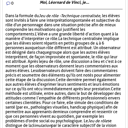
Moi, Léornard de Vinci, je...
0
Dans la formule du
Jeu de rôle - Technique centralisée
, les élèves
sont invités à faire une interprétation spontanée et subjective du
rôle d'un personnage dans une situation précise afin de mieux
comprendre les motivations qui justifient les
comportements. L’élève a une grande liberté d’action quant à la
manière d’interpréter ce rôle. La technique centralisée implique
que les élèves soient répartis en petits groupes de 4 à 6
personnes auxquels un rôle différent est attribué. Un observateur
est désigné dans chaque groupe alors que les autres élèves
interprètent, de façon improvisée et spontanée, le rôle qui leur
est attribué. Après le jeu de rôle, une discussion a lieu et c'est à ce
moment que les observateurs donnent leurs commentaires aux
autres élèves. Les observateurs doivent faire des commentaires
précis et soumettre des éléments qu'ils ont notés pour alimenter
cette étape de la discussion. Cette dernière permet également
aux autres élèves d'exprimer leurs sentiments et leurs émotions
sur ce qu'ils ont vécu immédiatement après leur prestation. Cette
méthode est utilisée, entre autres, dans le but de développer des
attitudes comme l’empathie de différents professionnels envers
certaines clientèles. Pour ce faire, elle simule des conditions de
santé (par ex., pathologies visuelles, handicap physique) afin de
permettre aux apprenants de mieux comprendre et ressentir ce
que ces personnes vivent au quotidien, par exemple les
problèmes d'ordre social ou psychologique. Le
Jeu de rôle
se
distingue de la
Simulation
par le caractère subjectif de la vision