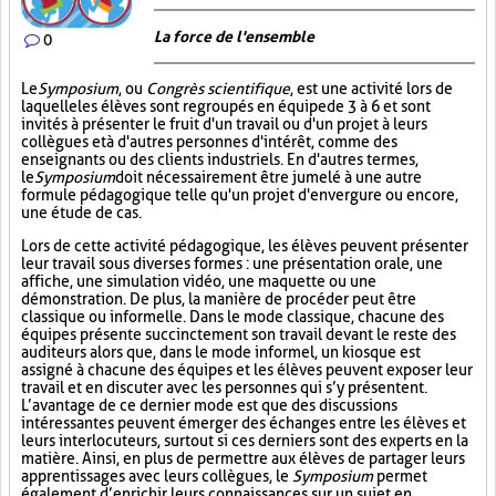
La force de l'ensemble
0
Le
Symposium
, ou
Congrès scientifique
, est une activité lors de
laquelle les élèves sont regroupés en équipe de 3 à 6 et sont
invités à présenter le fruit d'un travail ou d'un projet à leurs
collègues et à d'autres personnes d'intérêt, comme des
enseignants ou des clients industriels. En d'autres termes,
le
Symposium
doit nécessairement être jumelé à une autre
formule pédagogique telle qu'un projet d'envergure ou encore,
une étude de cas.
Lors de cette activité pédagogique, les élèves peuvent présenter
leur travail sous diverses formes : une présentation orale, une
affiche, une simulation vidéo, une maquette ou une
démonstration. De plus, la manière de procéder peut être
classique ou informelle. Dans le mode classique, chacune des
équipes présente succinctement son travail devant le reste des
auditeurs alors que, dans le mode informel, un kiosque est
assigné à chacune des équipes et les élèves peuvent exposer leur
travail et en discuter avec les personnes qui s’y présentent.
L’avantage de ce dernier mode est que des discussions
intéressantes peuvent émerger des échanges entre les élèves et
leurs interlocuteurs, surtout si ces derniers sont des experts en la
matière. Ainsi, en plus de permettre aux élèves de partager leurs
apprentissages avec leurs collègues, le
Symposium
permet
également d’enrichir leurs connaissances sur un sujet en