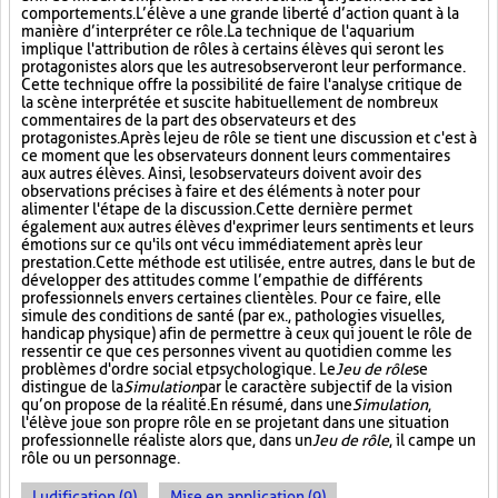
comportements. L’élève a une grande liberté d’action quant à la
manière d’interpréter ce rôle. La technique de l'aquarium
implique l'attribution de rôles à certains élèves qui seront les
protagonistes alors que les autres observeront leur performance.
Cette technique offre la possibilité de faire l'analyse critique de
la scène interprétée et suscite habituellement de nombreux
commentaires de la part des observateurs et des
protagonistes. Après le jeu de rôle se tient une discussion et c'est à
ce moment que les observateurs donnent leurs commentaires
aux autres élèves. Ainsi, les observateurs doivent avoir des
observations précises à faire et des éléments à noter pour
alimenter l'étape de la discussion. Cette dernière permet
également aux autres élèves d'exprimer leurs sentiments et leurs
émotions sur ce qu'ils ont vécu immédiatement après leur
prestation. Cette méthode est utilisée, entre autres, dans le but de
développer des attitudes comme l’empathie de différents
professionnels envers certaines clientèles. Pour ce faire, elle
simule des conditions de santé (par ex., pathologies visuelles,
handicap physique) afin de permettre à ceux qui jouent le rôle de
ressentir ce que ces personnes vivent au quotidien comme les
problèmes d'ordre social et psychologique. Le
Jeu de rôle
se
distingue de la
Simulation
par le caractère subjectif de la vision
qu’on propose de la réalité. En résumé, dans une
Simulation
,
l'élève joue son propre rôle en se projetant dans une situation
professionnelle réaliste alors que, dans un
Jeu de rôle
, il campe un
rôle ou un personnage.
Ludification (9)
Mise en application (9)