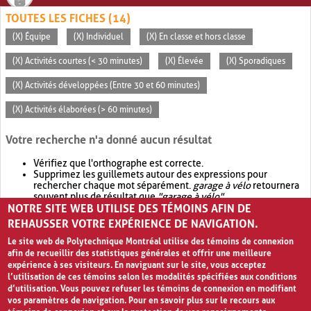
TOUTES LES FICHES (14)
(X) Équipe
(X) Individuel
(X) En classe et hors classe
(X) Activités courtes (< 30 minutes)
(X) Élevée
(X) Sporadiques
(X) Activités développées (Entre 30 et 60 minutes)
(X) Activités élaborées (> 60 minutes)
Votre recherche n'a donné aucun résultat
Vérifiez que l'orthographe est correcte.
Supprimez les guillemets autour des expressions pour
rechercher chaque mot séparément.
garage à vélo
retournera
souvent plus de résultat que
"garage à vélo"
.
NOTRE SITE WEB UTILISE DES TÉMOINS AFIN DE
Envisagez d'élargir votre recherche avec
OR
.
garage OR vélo
retournera souvent plus de résultat que
garage à vélo
.
REHAUSSER VOTRE EXPÉRIENCE DE NAVIGATION.
Le site web de Polytechnique Montréal utilise des témoins de connexion
afin de recueillir des statistiques générales et offrir une meilleure
expérience à ses visiteurs. En naviguant sur le site, vous acceptez
l’utilisation de ces témoins selon les modalités spécifiées aux conditions
d’utilisation. Vous pouvez refuser les témoins de connexion en modifiant
vos paramètres de navigation. Pour en savoir plus sur le recours aux