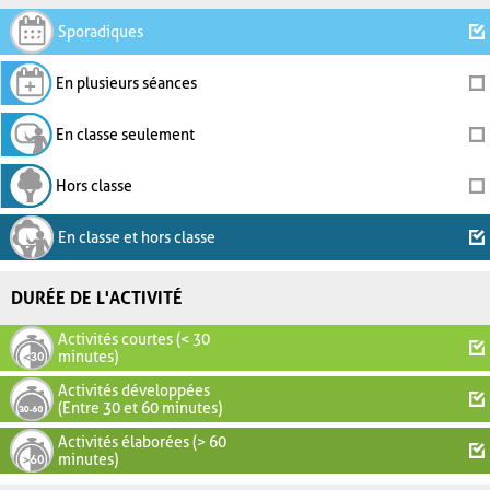
Sporadiques
En plusieurs séances
En classe seulement
Hors classe
En classe et hors classe
DURÉE DE L'ACTIVITÉ
Activités courtes (< 30
minutes)
Activités développées
(Entre 30 et 60 minutes)
Activités élaborées (> 60
minutes)