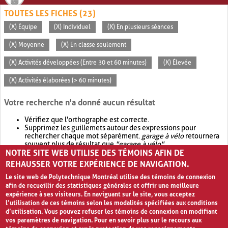
TOUTES LES FICHES (23)
(X) Équipe
(X) Individuel
(X) En plusieurs séances
(X) Moyenne
(X) En classe seulement
(X) Activités développées (Entre 30 et 60 minutes)
(X) Élevée
(X) Activités élaborées (> 60 minutes)
Votre recherche n'a donné aucun résultat
Vérifiez que l'orthographe est correcte.
Supprimez les guillemets autour des expressions pour
rechercher chaque mot séparément.
garage à vélo
retournera
souvent plus de résultat que
"garage à vélo"
.
NOTRE SITE WEB UTILISE DES TÉMOINS AFIN DE
Envisagez d'élargir votre recherche avec
OR
.
garage OR vélo
retournera souvent plus de résultat que
garage à vélo
.
REHAUSSER VOTRE EXPÉRIENCE DE NAVIGATION.
Le site web de Polytechnique Montréal utilise des témoins de connexion
afin de recueillir des statistiques générales et offrir une meilleure
expérience à ses visiteurs. En naviguant sur le site, vous acceptez
l’utilisation de ces témoins selon les modalités spécifiées aux conditions
d’utilisation. Vous pouvez refuser les témoins de connexion en modifiant
vos paramètres de navigation. Pour en savoir plus sur le recours aux