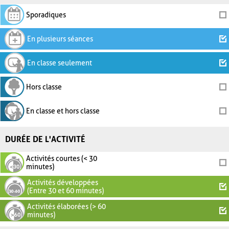
Sporadiques
En plusieurs séances
En classe seulement
Hors classe
En classe et hors classe
DURÉE DE L'ACTIVITÉ
Activités courtes (< 30
minutes)
Activités développées
(Entre 30 et 60 minutes)
Activités élaborées (> 60
minutes)