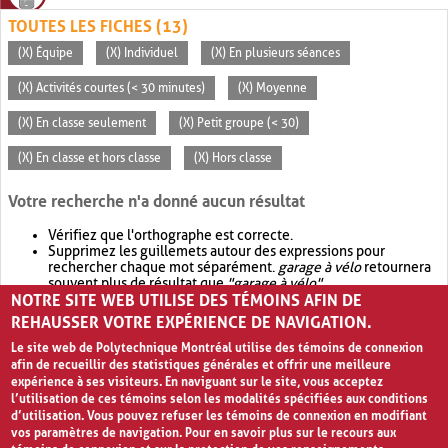
TOUTES LES FICHES (13)
(X) Équipe
(X) Individuel
(X) En plusieurs séances
(X) Activités courtes (< 30 minutes)
(X) Moyenne
(X) En classe seulement
(X) Petit groupe (< 30)
(X) En classe et hors classe
(X) Hors classe
Votre recherche n'a donné aucun résultat
Vérifiez que l'orthographe est correcte.
Supprimez les guillemets autour des expressions pour
rechercher chaque mot séparément.
garage à vélo
retournera
souvent plus de résultat que
"garage à vélo"
.
NOTRE SITE WEB UTILISE DES TÉMOINS AFIN DE
Envisagez d'élargir votre recherche avec
OR
.
garage OR vélo
retournera souvent plus de résultat que
garage à vélo
.
REHAUSSER VOTRE EXPÉRIENCE DE NAVIGATION.
Le site web de Polytechnique Montréal utilise des témoins de connexion
afin de recueillir des statistiques générales et offrir une meilleure
expérience à ses visiteurs. En naviguant sur le site, vous acceptez
l’utilisation de ces témoins selon les modalités spécifiées aux conditions
d’utilisation. Vous pouvez refuser les témoins de connexion en modifiant
vos paramètres de navigation. Pour en savoir plus sur le recours aux