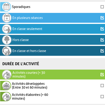
Sporadiques
En plusieurs séances
En classe seulement
Hors classe
En classe et hors classe
DURÉE DE L'ACTIVITÉ
Activités courtes (< 30
minutes)
Activités développées
(Entre 30 et 60 minutes)
Activités élaborées (> 60
minutes)