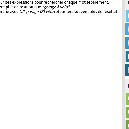
our des expressions pour rechercher chaque mot séparément.
nt plus de résultat que
"garage à vélo"
.
herche avec
OR
.
garage OR vélo
retournera souvent plus de résultat