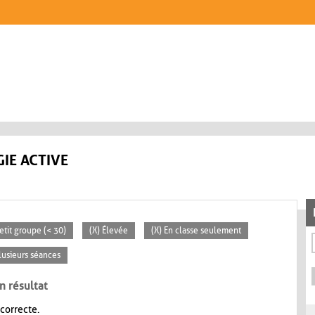
IE ACTIVE
Petit groupe (< 30)
(X) Élevée
(X) En classe seulement
lusieurs séances
n résultat
 correcte.