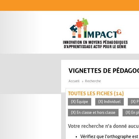
Aller au contenu principal
VIGNETTES DE PÉDAGOG
Accueil
Recherche
TOUTES LES FICHES (14)
(X) Équipe
(X) Individuel
(X) 
(X) En classe et hors classe
(X) En p
Votre recherche n'a donné aucu
Vérifiez que l'orthographe est