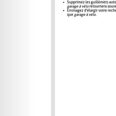
Supprimez les guillemets aut
garage à vélo
retournera souve
Envisagez d'élargir votre rec
que
garage à vélo
.