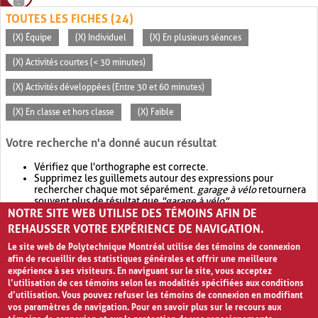
TOUTES LES FICHES (24)
(X) Équipe
(X) Individuel
(X) En plusieurs séances
(X) Activités courtes (< 30 minutes)
(X) Activités développées (Entre 30 et 60 minutes)
(X) En classe et hors classe
(X) Faible
Votre recherche n'a donné aucun résultat
Vérifiez que l'orthographe est correcte.
Supprimez les guillemets autour des expressions pour
rechercher chaque mot séparément.
garage à vélo
retournera
souvent plus de résultat que
"garage à vélo"
.
NOTRE SITE WEB UTILISE DES TÉMOINS AFIN DE
Envisagez d'élargir votre recherche avec
OR
.
garage OR vélo
retournera souvent plus de résultat que
garage à vélo
.
REHAUSSER VOTRE EXPÉRIENCE DE NAVIGATION.
Le site web de Polytechnique Montréal utilise des témoins de connexion
afin de recueillir des statistiques générales et offrir une meilleure
expérience à ses visiteurs. En naviguant sur le site, vous acceptez
l’utilisation de ces témoins selon les modalités spécifiées aux conditions
d’utilisation. Vous pouvez refuser les témoins de connexion en modifiant
vos paramètres de navigation. Pour en savoir plus sur le recours aux