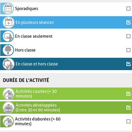
Sporadiques
En plusieurs séances
En classe seulement
Hors classe
En classe et hors classe
DURÉE DE L'ACTIVITÉ
Activités courtes (< 30
minutes)
Activités développées
(Entre 30 et 60 minutes)
Activités élaborées (> 60
minutes)