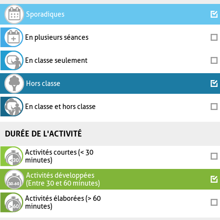
Sporadiques
En plusieurs séances
En classe seulement
Hors classe
En classe et hors classe
DURÉE DE L'ACTIVITÉ
Activités courtes (< 30
minutes)
Activités développées
(Entre 30 et 60 minutes)
Activités élaborées (> 60
minutes)