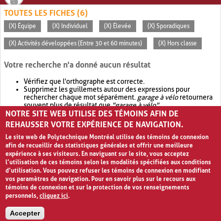
TOUTES LES FICHES (6)
(X) Équipe
(X) Individuel
(X) Élevée
(X) Sporadiques
(X) Activités développées (Entre 30 et 60 minutes)
(X) Hors classe
Votre recherche n'a donné aucun résultat
Vérifiez que l'orthographe est correcte.
Supprimez les guillemets autour des expressions pour
rechercher chaque mot séparément.
garage à vélo
retournera
souvent plus de résultat que
"garage à vélo"
.
NOTRE SITE WEB UTILISE DES TÉMOINS AFIN DE
Envisagez d'élargir votre recherche avec
OR
.
garage OR vélo
retournera souvent plus de résultat que
garage à vélo
.
REHAUSSER VOTRE EXPÉRIENCE DE NAVIGATION.
Le site web de Polytechnique Montréal utilise des témoins de connexion
afin de recueillir des statistiques générales et offrir une meilleure
expérience à ses visiteurs. En naviguant sur le site, vous acceptez
l’utilisation de ces témoins selon les modalités spécifiées aux conditions
d’utilisation. Vous pouvez refuser les témoins de connexion en modifiant
vos paramètres de navigation. Pour en savoir plus sur le recours aux
témoins de connexion et sur la protection de vos renseignements
personnels,
cliquez ici
.
Avis de confidentialité et conditions d’utilisation
Accepter