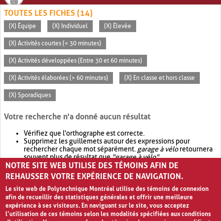
TOUTES LES FICHES (14)
(X) Équipe
(X) Individuel
(X) Élevée
(X) Activités courtes (< 30 minutes)
(X) Activités développées (Entre 30 et 60 minutes)
(X) Activités élaborées (> 60 minutes)
(X) En classe et hors classe
(X) Sporadiques
Votre recherche n'a donné aucun résultat
Vérifiez que l'orthographe est correcte.
Supprimez les guillemets autour des expressions pour
rechercher chaque mot séparément.
garage à vélo
retournera
souvent plus de résultat que
"garage à vélo"
.
NOTRE SITE WEB UTILISE DES TÉMOINS AFIN DE
Envisagez d'élargir votre recherche avec
OR
.
garage OR vélo
retournera souvent plus de résultat que
garage à vélo
.
REHAUSSER VOTRE EXPÉRIENCE DE NAVIGATION.
Le site web de Polytechnique Montréal utilise des témoins de connexion
afin de recueillir des statistiques générales et offrir une meilleure
expérience à ses visiteurs. En naviguant sur le site, vous acceptez
l’utilisation de ces témoins selon les modalités spécifiées aux conditions