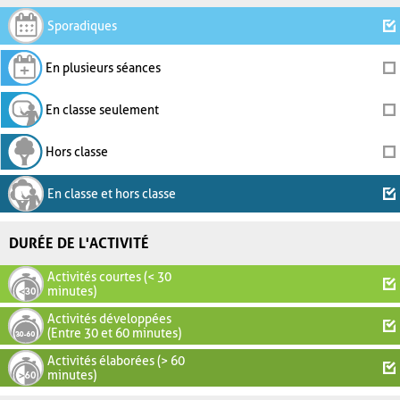
Sporadiques
En plusieurs séances
En classe seulement
Hors classe
En classe et hors classe
DURÉE DE L'ACTIVITÉ
Activités courtes (< 30
minutes)
Activités développées
(Entre 30 et 60 minutes)
Activités élaborées (> 60
minutes)