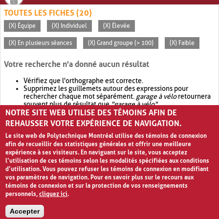
TOUTES LES FICHES (20)
(X) Équipe
(X) Individuel
(X) Élevée
(X) En plusieurs séances
(X) Grand groupe (> 100)
(X) Faible
Votre recherche n'a donné aucun résultat
Vérifiez que l'orthographe est correcte.
Supprimez les guillemets autour des expressions pour
rechercher chaque mot séparément.
garage à vélo
retournera
souvent plus de résultat que
"garage à vélo"
.
NOTRE SITE WEB UTILISE DES TÉMOINS AFIN DE
Envisagez d'élargir votre recherche avec
OR
.
garage OR vélo
retournera souvent plus de résultat que
garage à vélo
.
REHAUSSER VOTRE EXPÉRIENCE DE NAVIGATION.
Le site web de Polytechnique Montréal utilise des témoins de connexion
afin de recueillir des statistiques générales et offrir une meilleure
expérience à ses visiteurs. En naviguant sur le site, vous acceptez
l’utilisation de ces témoins selon les modalités spécifiées aux conditions
d’utilisation. Vous pouvez refuser les témoins de connexion en modifiant
vos paramètres de navigation. Pour en savoir plus sur le recours aux
témoins de connexion et sur la protection de vos renseignements
personnels,
cliquez ici
.
Avis de confidentialité et conditions d’utilisation
Accepter