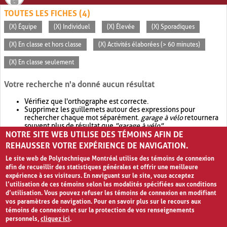
TOUTES LES FICHES (4)
(X) Équipe
(X) Individuel
(X) Élevée
(X) Sporadiques
(X) En classe et hors classe
(X) Activités élaborées (> 60 minutes)
(X) En classe seulement
Votre recherche n'a donné aucun résultat
Vérifiez que l'orthographe est correcte.
Supprimez les guillemets autour des expressions pour
rechercher chaque mot séparément.
garage à vélo
retournera
souvent plus de résultat que
"garage à vélo"
.
NOTRE SITE WEB UTILISE DES TÉMOINS AFIN DE
Envisagez d'élargir votre recherche avec
OR
.
garage OR vélo
retournera souvent plus de résultat que
garage à vélo
.
REHAUSSER VOTRE EXPÉRIENCE DE NAVIGATION.
Le site web de Polytechnique Montréal utilise des témoins de connexion
afin de recueillir des statistiques générales et offrir une meilleure
expérience à ses visiteurs. En naviguant sur le site, vous acceptez
l’utilisation de ces témoins selon les modalités spécifiées aux conditions
d’utilisation. Vous pouvez refuser les témoins de connexion en modifiant
vos paramètres de navigation. Pour en savoir plus sur le recours aux
témoins de connexion et sur la protection de vos renseignements
personnels,
cliquez ici
.
Avis de confidentialité et conditions d’utilisation