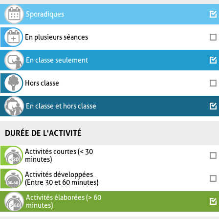
Sporadiques
En plusieurs séances
En classe seulement
Hors classe
En classe et hors classe
DURÉE DE L'ACTIVITÉ
Activités courtes (< 30
minutes)
Activités développées
(Entre 30 et 60 minutes)
Activités élaborées (> 60
minutes)