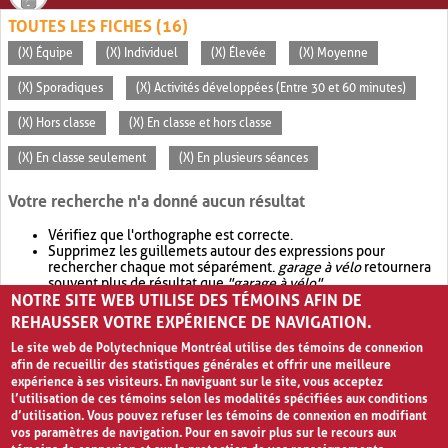
TOUTES LES FICHES (16)
(X) Équipe
(X) Individuel
(X) Élevée
(X) Moyenne
(X) Sporadiques
(X) Activités développées (Entre 30 et 60 minutes)
(X) Hors classe
(X) En classe et hors classe
(X) En classe seulement
(X) En plusieurs séances
Votre recherche n'a donné aucun résultat
Vérifiez que l'orthographe est correcte.
Supprimez les guillemets autour des expressions pour
rechercher chaque mot séparément.
garage à vélo
retournera
souvent plus de résultat que
"garage à vélo"
.
NOTRE SITE WEB UTILISE DES TÉMOINS AFIN DE
Envisagez d'élargir votre recherche avec
OR
.
garage OR vélo
retournera souvent plus de résultat que
garage à vélo
.
REHAUSSER VOTRE EXPÉRIENCE DE NAVIGATION.
Le site web de Polytechnique Montréal utilise des témoins de connexion
afin de recueillir des statistiques générales et offrir une meilleure
expérience à ses visiteurs. En naviguant sur le site, vous acceptez
l’utilisation de ces témoins selon les modalités spécifiées aux conditions
d’utilisation. Vous pouvez refuser les témoins de connexion en modifiant
vos paramètres de navigation. Pour en savoir plus sur le recours aux