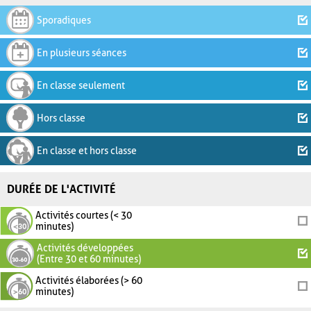
Sporadiques
En plusieurs séances
En classe seulement
Hors classe
En classe et hors classe
DURÉE DE L'ACTIVITÉ
Activités courtes (< 30
minutes)
Activités développées
(Entre 30 et 60 minutes)
Activités élaborées (> 60
minutes)