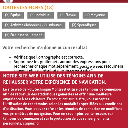
TOUTES LES FICHES (18)
(X) Équipe
(X) Individuel
(X) Élevée
(X) Moyenne
(X) Activités élaborées (> 60 minutes)
(X) Sporadiques
(X) En classe seulement
Votre recherche n'a donné aucun résultat
Vérifiez que l'orthographe est correcte.
Supprimez les guillemets autour des expressions pour
rechercher chaque mot séparément.
garage à vélo
retournera
souvent plus de résultat que
"garage à vélo"
.
NOTRE SITE WEB UTILISE DES TÉMOINS AFIN DE
Envisagez d'élargir votre recherche avec
OR
.
garage OR vélo
retournera souvent plus de résultat que
garage à vélo
.
REHAUSSER VOTRE EXPÉRIENCE DE NAVIGATION.
Le site web de Polytechnique Montréal utilise des témoins de connexion
afin de recueillir des statistiques générales et offrir une meilleure
expérience à ses visiteurs. En naviguant sur le site, vous acceptez
l’utilisation de ces témoins selon les modalités spécifiées aux conditions
d’utilisation. Vous pouvez refuser les témoins de connexion en modifiant
vos paramètres de navigation. Pour en savoir plus sur le recours aux
témoins de connexion et sur la protection de vos renseignements
personnels,
cliquez ici
.
Avis de confidentialité et conditions d’utilisation