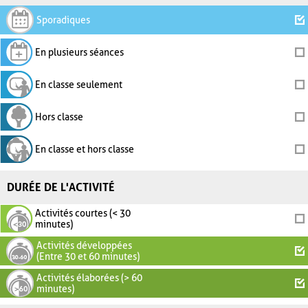
Sporadiques
En plusieurs séances
En classe seulement
Hors classe
En classe et hors classe
DURÉE DE L'ACTIVITÉ
Activités courtes (< 30
minutes)
Activités développées
(Entre 30 et 60 minutes)
Activités élaborées (> 60
minutes)