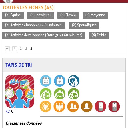
TOUTES LES FICHES (45)
(X) Équipe
(X) Individuel
(X) Élevée
(X) Moyenne
(X) Activités élaborées (> 60 minutes)
(X) Sporadiques
(X) Activités développées (Entre 30 et 60 minutes)
(X) Faible
PAGES
«
‹
1
2
3
TAPIS DE TRI
0
Classer les données