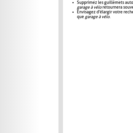
Supprimez les guillemets aut
garage à vélo
retournera souve
Envisagez d'élargir votre rec
que
garage à vélo
.