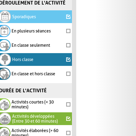
DÉROULEMENT DE L'ACTIVITÉ
Sporadiques
En plusieurs séances
En classe seulement
Hors classe
En classe et hors classe
DURÉE DE L'ACTIVITÉ
Activités courtes (< 30
minutes)
Activités développées
(Entre 30 et 60 minutes)
Activités élaborées (> 60
minutes)