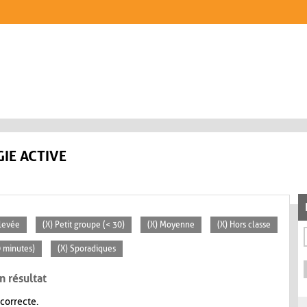
IE ACTIVE
Élevée
(X) Petit groupe (< 30)
(X) Moyenne
(X) Hors classe
0 minutes)
(X) Sporadiques
n résultat
 correcte.