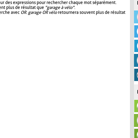
our des expressions pour rechercher chaque mot séparément.
nt plus de résultat que
"garage à vélo"
.
herche avec
OR
.
garage OR vélo
retournera souvent plus de résultat