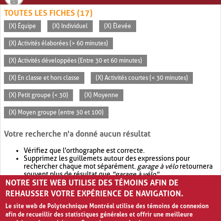
TOUTES LES FICHES (17)
(X) Équipe
(X) Individuel
(X) Élevée
(X) Activités élaborées (> 60 minutes)
(X) Activités développées (Entre 30 et 60 minutes)
(X) En classe et hors classe
(X) Activités courtes (< 30 minutes)
(X) Petit groupe (< 30)
(X) Moyenne
(X) Moyen groupe (entre 30 et 100)
Votre recherche n'a donné aucun résultat
Vérifiez que l'orthographe est correcte.
Supprimez les guillemets autour des expressions pour
rechercher chaque mot séparément.
garage à vélo
retournera
souvent plus de résultat que
"garage à vélo"
.
NOTRE SITE WEB UTILISE DES TÉMOINS AFIN DE
Envisagez d'élargir votre recherche avec
OR
.
garage OR vélo
retournera souvent plus de résultat que
garage à vélo
.
REHAUSSER VOTRE EXPÉRIENCE DE NAVIGATION.
Le site web de Polytechnique Montréal utilise des témoins de connexion
afin de recueillir des statistiques générales et offrir une meilleure