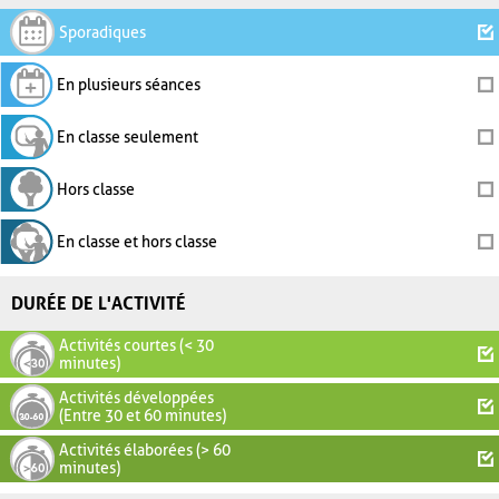
Sporadiques
En plusieurs séances
En classe seulement
Hors classe
En classe et hors classe
DURÉE DE L'ACTIVITÉ
Activités courtes (< 30
minutes)
Activités développées
(Entre 30 et 60 minutes)
Activités élaborées (> 60
minutes)