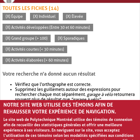
TOUTES LES FICHES (14)
(X) Équipe
(X) Individuel
(X) Élevée
(X) Activités développées (Entre 30 et 60 minutes)
(X) Grand groupe (> 100)
(X) Sporadiques
(X) Activités courtes (< 30 minutes)
(X) Activités élaborées (> 60 minutes)
Votre recherche n'a donné aucun résultat
Vérifiez que l'orthographe est correcte.
Supprimez les guillemets autour des expressions pour
rechercher chaque mot séparément.
garage à vélo
retournera
souvent plus de résultat que
"garage à vélo"
.
NOTRE SITE WEB UTILISE DES TÉMOINS AFIN DE
Envisagez d'élargir votre recherche avec
OR
.
garage OR vélo
retournera souvent plus de résultat que
garage à vélo
.
REHAUSSER VOTRE EXPÉRIENCE DE NAVIGATION.
Le site web de Polytechnique Montréal utilise des témoins de connexion
afin de recueillir des statistiques générales et offrir une meilleure
expérience à ses visiteurs. En naviguant sur le site, vous acceptez
l’utilisation de ces témoins selon les modalités spécifiées aux conditions