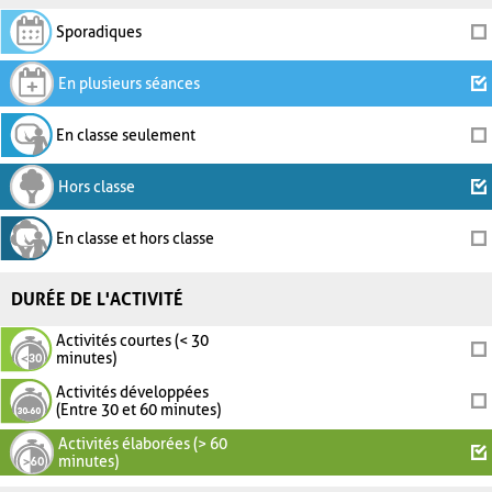
Sporadiques
En plusieurs séances
En classe seulement
Hors classe
En classe et hors classe
DURÉE DE L'ACTIVITÉ
Activités courtes (< 30
minutes)
Activités développées
(Entre 30 et 60 minutes)
Activités élaborées (> 60
minutes)