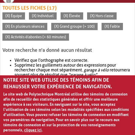
TOUTES LES FICHES (17)
(X) Équipe
(X) Individuel
(X) Élevée
(X) Hors classe
(X) En plusieurs séances
(X) Grand groupe (> 100)
(X) Faible
(X) Activités élaborées (> 60 minutes)
Votre recherche n'a donné aucun résultat
Vérifiez que l'orthographe est correcte.
Supprimez les guillemets autour des expressions pour
rechercher chaque mot séparément.
garage à vélo
retournera
souvent plus de résultat que
"garage à vélo"
.
NOTRE SITE WEB UTILISE DES TÉMOINS AFIN DE
Envisagez d'élargir votre recherche avec
OR
.
garage OR vélo
retournera souvent plus de résultat que
garage à vélo
.
REHAUSSER VOTRE EXPÉRIENCE DE NAVIGATION.
Le site web de Polytechnique Montréal utilise des témoins de connexion
afin de recueillir des statistiques générales et offrir une meilleure
expérience à ses visiteurs. En naviguant sur le site, vous acceptez
l’utilisation de ces témoins selon les modalités spécifiées aux conditions
d’utilisation. Vous pouvez refuser les témoins de connexion en modifiant
vos paramètres de navigation. Pour en savoir plus sur le recours aux
témoins de connexion et sur la protection de vos renseignements
personnels,
cliquez ici
.
Avis de confidentialité et conditions d’utilisation