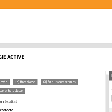
IE ACTIVE
Élevée
(X) Hors classe
(X) En plusieurs séances
sse et hors classe
n résultat
 correcte.