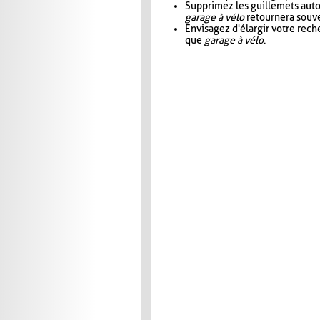
Supprimez les guillemets aut
garage à vélo
retournera souve
Envisagez d'élargir votre rec
que
garage à vélo
.