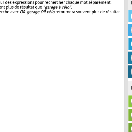
our des expressions pour rechercher chaque mot séparément.
nt plus de résultat que
"garage à vélo"
.
herche avec
OR
.
garage OR vélo
retournera souvent plus de résultat