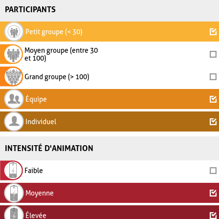
PARTICIPANTS
Petit groupe (< 30)
Moyen groupe (entre 30
et 100)
Grand groupe (> 100)
Équipe
Individuel
INTENSITÉ D'ANIMATION
Faible
Moyenne
Élevée