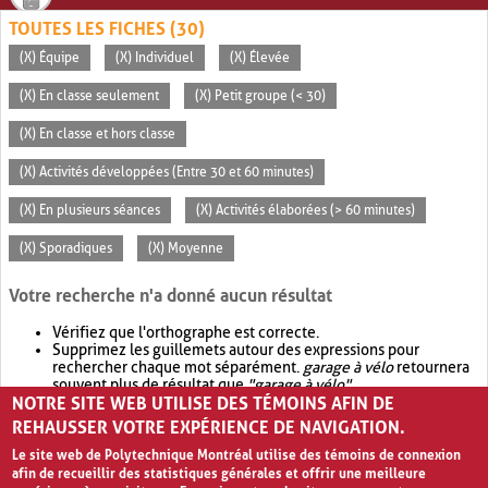
TOUTES LES FICHES (30)
(X) Équipe
(X) Individuel
(X) Élevée
(X) En classe seulement
(X) Petit groupe (< 30)
(X) En classe et hors classe
(X) Activités développées (Entre 30 et 60 minutes)
(X) En plusieurs séances
(X) Activités élaborées (> 60 minutes)
(X) Sporadiques
(X) Moyenne
Votre recherche n'a donné aucun résultat
Vérifiez que l'orthographe est correcte.
Supprimez les guillemets autour des expressions pour
rechercher chaque mot séparément.
garage à vélo
retournera
souvent plus de résultat que
"garage à vélo"
.
NOTRE SITE WEB UTILISE DES TÉMOINS AFIN DE
Envisagez d'élargir votre recherche avec
OR
.
garage OR vélo
retournera souvent plus de résultat que
garage à vélo
.
REHAUSSER VOTRE EXPÉRIENCE DE NAVIGATION.
Le site web de Polytechnique Montréal utilise des témoins de connexion
afin de recueillir des statistiques générales et offrir une meilleure