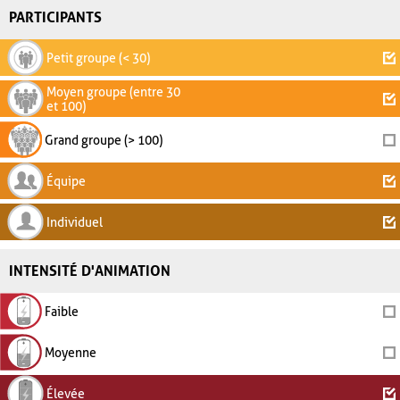
PARTICIPANTS
Petit groupe (< 30)
Moyen groupe (entre 30
et 100)
Grand groupe (> 100)
Équipe
Individuel
INTENSITÉ D'ANIMATION
Faible
Moyenne
Élevée