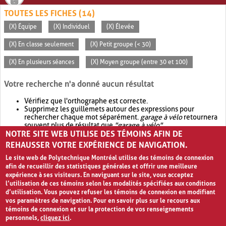
TOUTES LES FICHES (14)
(X) Équipe
(X) Individuel
(X) Élevée
(X) En classe seulement
(X) Petit groupe (< 30)
(X) En plusieurs séances
(X) Moyen groupe (entre 30 et 100)
Votre recherche n'a donné aucun résultat
Vérifiez que l'orthographe est correcte.
Supprimez les guillemets autour des expressions pour
rechercher chaque mot séparément.
garage à vélo
retournera
souvent plus de résultat que
"garage à vélo"
.
NOTRE SITE WEB UTILISE DES TÉMOINS AFIN DE
Envisagez d'élargir votre recherche avec
OR
.
garage OR vélo
retournera souvent plus de résultat que
garage à vélo
.
REHAUSSER VOTRE EXPÉRIENCE DE NAVIGATION.
Le site web de Polytechnique Montréal utilise des témoins de connexion
afin de recueillir des statistiques générales et offrir une meilleure
expérience à ses visiteurs. En naviguant sur le site, vous acceptez
l’utilisation de ces témoins selon les modalités spécifiées aux conditions
d’utilisation. Vous pouvez refuser les témoins de connexion en modifiant
vos paramètres de navigation. Pour en savoir plus sur le recours aux
témoins de connexion et sur la protection de vos renseignements
personnels,
cliquez ici
.
Avis de confidentialité et conditions d’utilisation