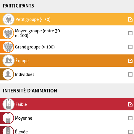
PARTICIPANTS
Petit groupe (< 30)
Moyen groupe (entre 30
et 100)
Grand groupe (> 100)
Équipe
Individuel
INTENSITÉ D'ANIMATION
Faible
Moyenne
Élevée