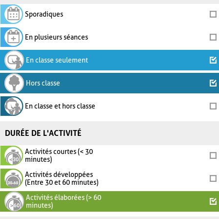
Sporadiques
En plusieurs séances
En classe seulement
Hors classe
En classe et hors classe
DURÉE DE L'ACTIVITÉ
Activités courtes (< 30
minutes)
Activités développées
(Entre 30 et 60 minutes)
Activités élaborées (> 60
minutes)