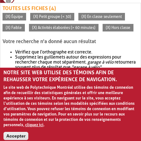
TOUTES LES FICHES (4)
(X) Équipe
(X) Petit groupe (< 30)
(X) En classe seulement
(X) Faible
(X) Activités élaborées (> 60 minutes)
(X) Hors classe
Votre recherche n'a donné aucun résultat
Vérifiez que l'orthographe est correcte.
Supprimez les guillemets autour des expressions pour
rechercher chaque mot séparément.
garage à vélo
retournera
souvent plus de résultat que
"garage à vélo"
.
NOTRE SITE WEB UTILISE DES TÉMOINS AFIN DE
Envisagez d'élargir votre recherche avec
OR
.
garage OR vélo
retournera souvent plus de résultat que
garage à vélo
.
REHAUSSER VOTRE EXPÉRIENCE DE NAVIGATION.
Le site web de Polytechnique Montréal utilise des témoins de connexion
afin de recueillir des statistiques générales et offrir une meilleure
expérience à ses visiteurs. En naviguant sur le site, vous acceptez
l’utilisation de ces témoins selon les modalités spécifiées aux conditions
d’utilisation. Vous pouvez refuser les témoins de connexion en modifiant
vos paramètres de navigation. Pour en savoir plus sur le recours aux
témoins de connexion et sur la protection de vos renseignements
personnels,
cliquez ici
.
Avis de confidentialité et conditions d’utilisation
Accepter