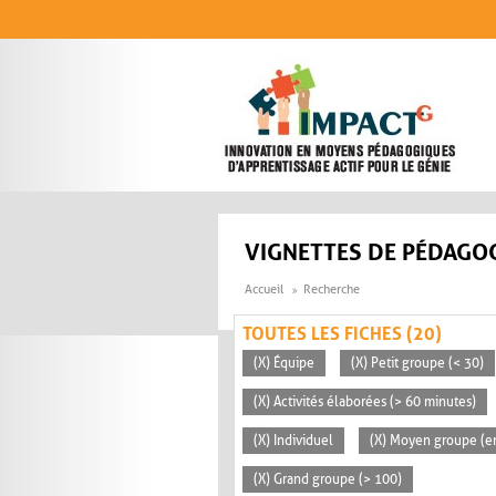
Aller au contenu principal
VIGNETTES DE PÉDAGOG
Accueil
Recherche
TOUTES LES FICHES (20)
(X) Équipe
(X) Petit groupe (< 30)
(X) Activités élaborées (> 60 minutes)
(X) Individuel
(X) Moyen groupe (en
(X) Grand groupe (> 100)