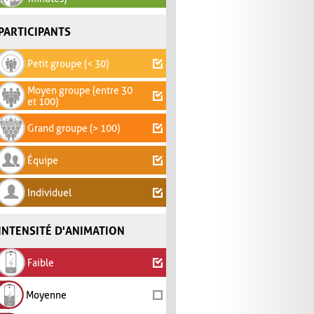
PARTICIPANTS
Petit groupe (< 30)
Moyen groupe (entre 30
et 100)
Grand groupe (> 100)
Équipe
Individuel
INTENSITÉ D'ANIMATION
Faible
Moyenne