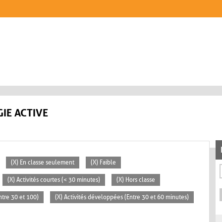
IE ACTIVE
(X) En classe seulement
(X) Faible
(X) Activités courtes (< 30 minutes)
(X) Hors classe
tre 30 et 100)
(X) Activités développées (Entre 30 et 60 minutes)