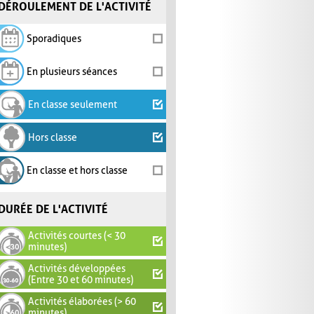
DÉROULEMENT DE L'ACTIVITÉ
Sporadiques
En plusieurs séances
En classe seulement
Hors classe
En classe et hors classe
DURÉE DE L'ACTIVITÉ
Activités courtes (< 30
minutes)
Activités développées
(Entre 30 et 60 minutes)
Activités élaborées (> 60
minutes)