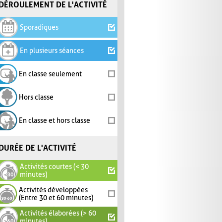
DÉROULEMENT DE L'ACTIVITÉ
Sporadiques
En plusieurs séances
En classe seulement
Hors classe
En classe et hors classe
DURÉE DE L'ACTIVITÉ
Activités courtes (< 30
minutes)
Activités développées
(Entre 30 et 60 minutes)
Activités élaborées (> 60
minutes)