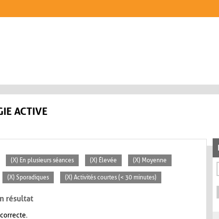
IE ACTIVE
(X) En plusieurs séances
(X) Élevée
(X) Moyenne
(X) Sporadiques
(X) Activités courtes (< 30 minutes)
n résultat
 correcte.