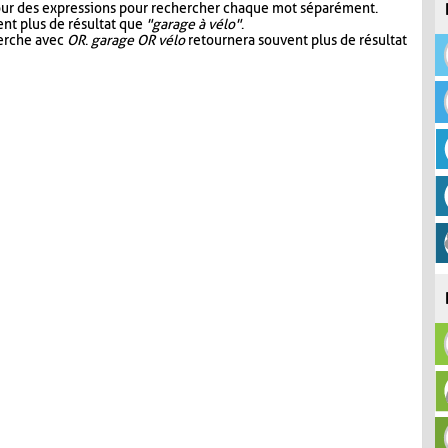
our des expressions pour rechercher chaque mot séparément.
nt plus de résultat que
"garage à vélo"
.
herche avec
OR
.
garage OR vélo
retournera souvent plus de résultat