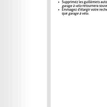
Supprimez les guillemets aut
garage à vélo
retournera souve
Envisagez d'élargir votre rec
que
garage à vélo
.