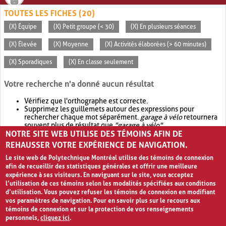
TOUTES LES FICHES (20)
(X) Équipe
(X) Petit groupe (< 30)
(X) En plusieurs séances
(X) Élevée
(X) Moyenne
(X) Activités élaborées (> 60 minutes)
(X) Sporadiques
(X) En classe seulement
Votre recherche n'a donné aucun résultat
Vérifiez que l'orthographe est correcte.
Supprimez les guillemets autour des expressions pour
rechercher chaque mot séparément.
garage à vélo
retournera
souvent plus de résultat que
"garage à vélo"
.
NOTRE SITE WEB UTILISE DES TÉMOINS AFIN DE
Envisagez d'élargir votre recherche avec
OR
.
garage OR vélo
retournera souvent plus de résultat que
garage à vélo
.
REHAUSSER VOTRE EXPÉRIENCE DE NAVIGATION.
Le site web de Polytechnique Montréal utilise des témoins de connexion
afin de recueillir des statistiques générales et offrir une meilleure
expérience à ses visiteurs. En naviguant sur le site, vous acceptez
l’utilisation de ces témoins selon les modalités spécifiées aux conditions
d’utilisation. Vous pouvez refuser les témoins de connexion en modifiant
vos paramètres de navigation. Pour en savoir plus sur le recours aux
témoins de connexion et sur la protection de vos renseignements
personnels,
cliquez ici
.
Avis de confidentialité et conditions d’utilisation