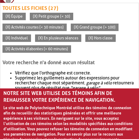
TOUTES LES FICHES (27)
(X) Équipe
(X) Petit groupe (< 30)
(X) Activités courtes (< 30 minutes)
(X) Grand groupe (> 100)
(X) Individuel
(X) En plusieurs séances
(X) Hors classe
(X) Activités élaborées (> 60 minutes)
Votre recherche n'a donné aucun résultat
Vérifiez que l'orthographe est correcte.
Supprimez les guillemets autour des expressions pour
rechercher chaque mot séparément.
garage à vélo
retournera
souvent plus de résultat que
"garage à vélo"
.
NOTRE SITE WEB UTILISE DES TÉMOINS AFIN DE
Envisagez d'élargir votre recherche avec
OR
.
garage OR vélo
retournera souvent plus de résultat que
garage à vélo
.
REHAUSSER VOTRE EXPÉRIENCE DE NAVIGATION.
Le site web de Polytechnique Montréal utilise des témoins de connexion
afin de recueillir des statistiques générales et offrir une meilleure
expérience à ses visiteurs. En naviguant sur le site, vous acceptez
l’utilisation de ces témoins selon les modalités spécifiées aux conditions
d’utilisation. Vous pouvez refuser les témoins de connexion en modifiant
vos paramètres de navigation. Pour en savoir plus sur le recours aux