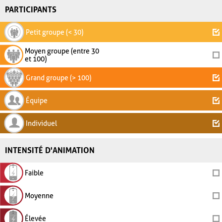
PARTICIPANTS
Petit groupe (< 30)
Moyen groupe (entre 30
et 100)
Grand groupe (> 100)
Équipe
Individuel
INTENSITÉ D'ANIMATION
Faible
Moyenne
Élevée