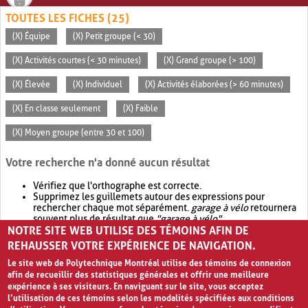
TOUTES LES FICHES (25)
(X) Équipe
(X) Petit groupe (< 30)
(X) Activités courtes (< 30 minutes)
(X) Grand groupe (> 100)
(X) Élevée
(X) Individuel
(X) Activités élaborées (> 60 minutes)
(X) En classe seulement
(X) Faible
(X) Moyen groupe (entre 30 et 100)
Votre recherche n'a donné aucun résultat
Vérifiez que l'orthographe est correcte.
Supprimez les guillemets autour des expressions pour
rechercher chaque mot séparément.
garage à vélo
retournera
souvent plus de résultat que
"garage à vélo"
.
NOTRE SITE WEB UTILISE DES TÉMOINS AFIN DE
Envisagez d'élargir votre recherche avec
OR
.
garage OR vélo
retournera souvent plus de résultat que
garage à vélo
.
REHAUSSER VOTRE EXPÉRIENCE DE NAVIGATION.
Le site web de Polytechnique Montréal utilise des témoins de connexion
afin de recueillir des statistiques générales et offrir une meilleure
expérience à ses visiteurs. En naviguant sur le site, vous acceptez
l’utilisation de ces témoins selon les modalités spécifiées aux conditions