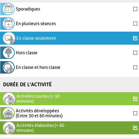
Sporadiques
En plusieurs séances
En classe seulement
Hors classe
En classe et hors classe
DURÉE DE L'ACTIVITÉ
Activités courtes (< 30
minutes)
Activités développées
(Entre 30 et 60 minutes)
Activités élaborées (> 60
minutes)