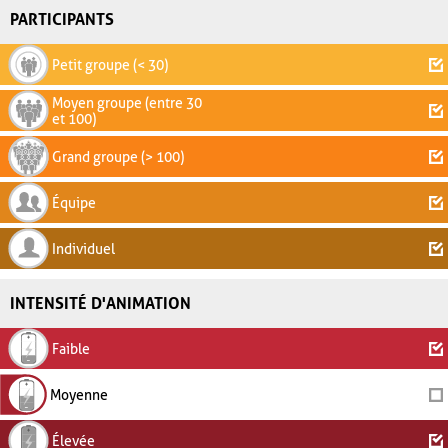
PARTICIPANTS
Petit groupe (< 30)
Moyen groupe (entre 30
et 100)
Grand groupe (> 100)
Équipe
Individuel
INTENSITÉ D'ANIMATION
Faible
Moyenne
Élevée