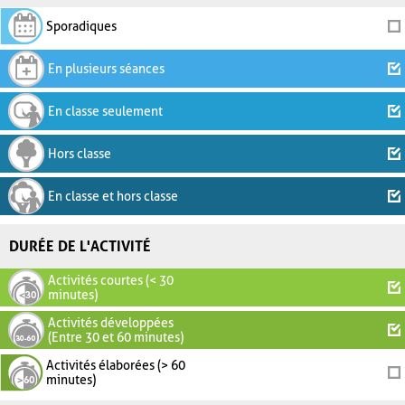
Sporadiques
En plusieurs séances
En classe seulement
Hors classe
En classe et hors classe
DURÉE DE L'ACTIVITÉ
Activités courtes (< 30
minutes)
Activités développées
(Entre 30 et 60 minutes)
Activités élaborées (> 60
minutes)