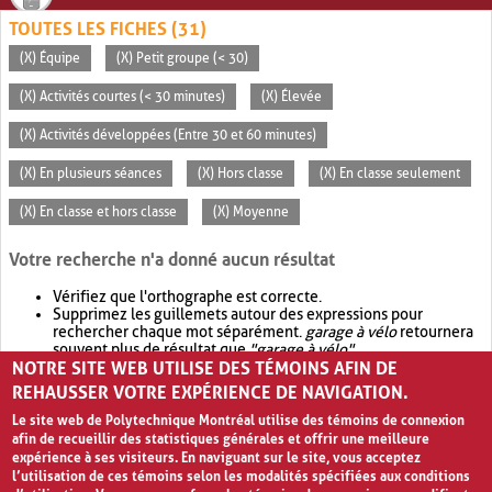
TOUTES LES FICHES (31)
(X) Équipe
(X) Petit groupe (< 30)
(X) Activités courtes (< 30 minutes)
(X) Élevée
(X) Activités développées (Entre 30 et 60 minutes)
(X) En plusieurs séances
(X) Hors classe
(X) En classe seulement
(X) En classe et hors classe
(X) Moyenne
Votre recherche n'a donné aucun résultat
Vérifiez que l'orthographe est correcte.
Supprimez les guillemets autour des expressions pour
rechercher chaque mot séparément.
garage à vélo
retournera
souvent plus de résultat que
"garage à vélo"
.
NOTRE SITE WEB UTILISE DES TÉMOINS AFIN DE
Envisagez d'élargir votre recherche avec
OR
.
garage OR vélo
retournera souvent plus de résultat que
garage à vélo
.
REHAUSSER VOTRE EXPÉRIENCE DE NAVIGATION.
Le site web de Polytechnique Montréal utilise des témoins de connexion
afin de recueillir des statistiques générales et offrir une meilleure
expérience à ses visiteurs. En naviguant sur le site, vous acceptez
l’utilisation de ces témoins selon les modalités spécifiées aux conditions