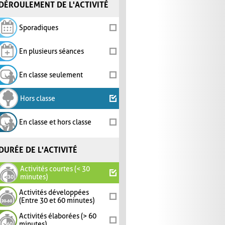
DÉROULEMENT DE L'ACTIVITÉ
Sporadiques
En plusieurs séances
En classe seulement
Hors classe
En classe et hors classe
DURÉE DE L'ACTIVITÉ
Activités courtes (< 30
minutes)
Activités développées
(Entre 30 et 60 minutes)
Activités élaborées (> 60
minutes)