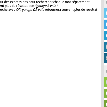
our des expressions pour rechercher chaque mot séparément.
nt plus de résultat que
"garage à vélo"
.
herche avec
OR
.
garage OR vélo
retournera souvent plus de résultat