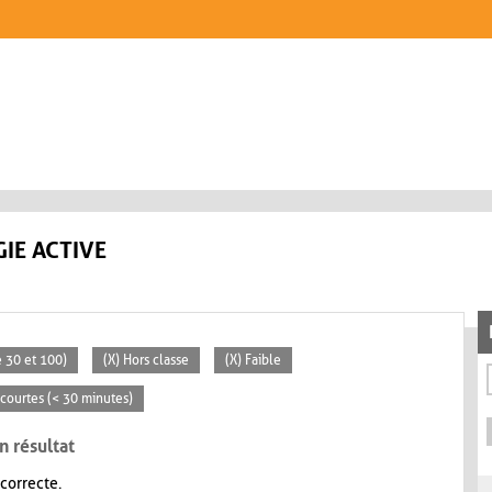
IE ACTIVE
 30 et 100)
(X) Hors classe
(X) Faible
s courtes (< 30 minutes)
n résultat
 correcte.