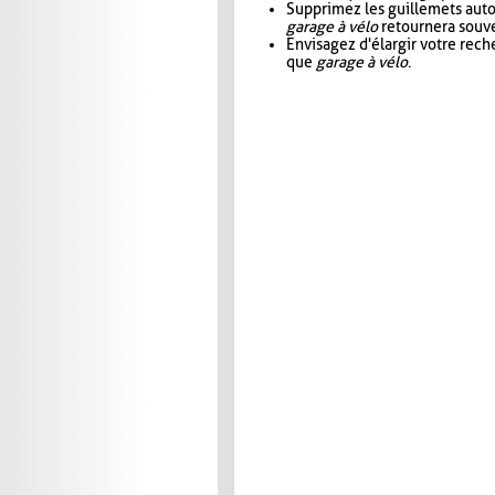
Supprimez les guillemets aut
garage à vélo
retournera souve
Envisagez d'élargir votre rec
que
garage à vélo
.