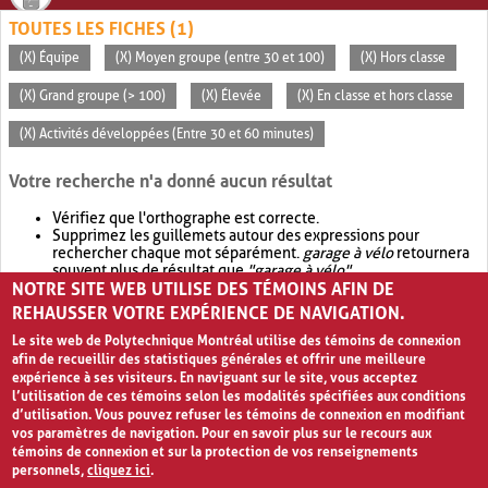
TOUTES LES FICHES (1)
(X) Équipe
(X) Moyen groupe (entre 30 et 100)
(X) Hors classe
(X) Grand groupe (> 100)
(X) Élevée
(X) En classe et hors classe
(X) Activités développées (Entre 30 et 60 minutes)
Votre recherche n'a donné aucun résultat
Vérifiez que l'orthographe est correcte.
Supprimez les guillemets autour des expressions pour
rechercher chaque mot séparément.
garage à vélo
retournera
souvent plus de résultat que
"garage à vélo"
.
NOTRE SITE WEB UTILISE DES TÉMOINS AFIN DE
Envisagez d'élargir votre recherche avec
OR
.
garage OR vélo
retournera souvent plus de résultat que
garage à vélo
.
REHAUSSER VOTRE EXPÉRIENCE DE NAVIGATION.
Le site web de Polytechnique Montréal utilise des témoins de connexion
afin de recueillir des statistiques générales et offrir une meilleure
expérience à ses visiteurs. En naviguant sur le site, vous acceptez
l’utilisation de ces témoins selon les modalités spécifiées aux conditions
d’utilisation. Vous pouvez refuser les témoins de connexion en modifiant
vos paramètres de navigation. Pour en savoir plus sur le recours aux
témoins de connexion et sur la protection de vos renseignements
personnels,
cliquez ici
.
Avis de confidentialité et conditions d’utilisation