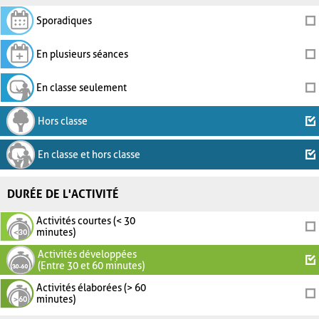
Sporadiques
En plusieurs séances
En classe seulement
Hors classe
En classe et hors classe
DURÉE DE L'ACTIVITÉ
Activités courtes (< 30
minutes)
Activités développées
(Entre 30 et 60 minutes)
Activités élaborées (> 60
minutes)