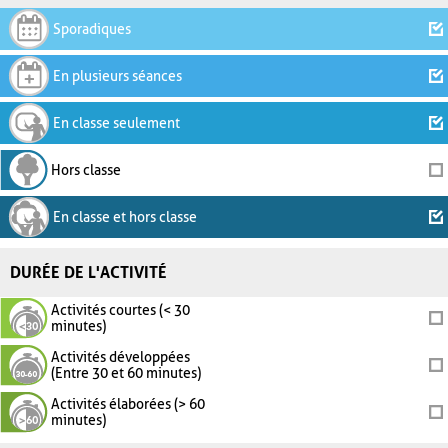
Sporadiques
En plusieurs séances
En classe seulement
Hors classe
En classe et hors classe
DURÉE DE L'ACTIVITÉ
Activités courtes (< 30
minutes)
Activités développées
(Entre 30 et 60 minutes)
Activités élaborées (> 60
minutes)