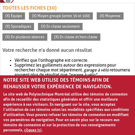
TOUTES LES FICHES (30)
(X) Équipe
(X) Moyen groupe (entre 30 et 100)
(X) Moyenne
(X) Sporadiques
(X) En classe seulement
(X) En plusieurs séances
(X) En classe et hors classe
Votre recherche n'a donné aucun résultat
Vérifiez que l'orthographe est correcte.
Supprimez les guillemets autour des expressions pour
rechercher chaque mot séparément.
garage à vélo
retournera
souvent plus de résultat que
"garage à vélo"
.
NOTRE SITE WEB UTILISE DES TÉMOINS AFIN DE
Envisagez d'élargir votre recherche avec
OR
.
garage OR vélo
retournera souvent plus de résultat que
garage à vélo
.
REHAUSSER VOTRE EXPÉRIENCE DE NAVIGATION.
Le site web de Polytechnique Montréal utilise des témoins de connexion
afin de recueillir des statistiques générales et offrir une meilleure
expérience à ses visiteurs. En naviguant sur le site, vous acceptez
l’utilisation de ces témoins selon les modalités spécifiées aux conditions
d’utilisation. Vous pouvez refuser les témoins de connexion en modifiant
vos paramètres de navigation. Pour en savoir plus sur le recours aux
témoins de connexion et sur la protection de vos renseignements
personnels,
cliquez ici
.
Avis de confidentialité et conditions d’utilisation