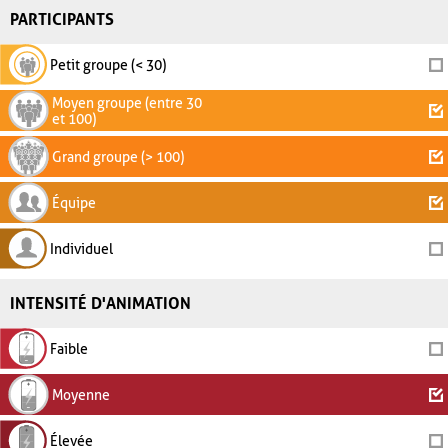
PARTICIPANTS
Petit groupe (< 30)
Moyen groupe (entre 30
et 100)
Grand groupe (> 100)
Équipe
Individuel
INTENSITÉ D'ANIMATION
Faible
Moyenne
Élevée