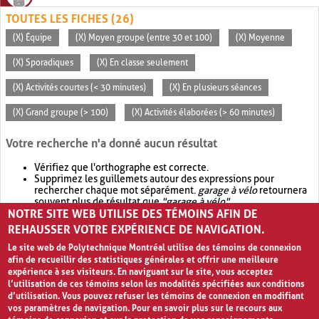
TOUTES LES FICHES (26)
(X) Équipe
(X) Moyen groupe (entre 30 et 100)
(X) Moyenne
(X) Sporadiques
(X) En classe seulement
(X) Activités courtes (< 30 minutes)
(X) En plusieurs séances
(X) Grand groupe (> 100)
(X) Activités élaborées (> 60 minutes)
Votre recherche n'a donné aucun résultat
Vérifiez que l'orthographe est correcte.
Supprimez les guillemets autour des expressions pour
rechercher chaque mot séparément.
garage à vélo
retournera
souvent plus de résultat que
"garage à vélo"
.
NOTRE SITE WEB UTILISE DES TÉMOINS AFIN DE
Envisagez d'élargir votre recherche avec
OR
.
garage OR vélo
retournera souvent plus de résultat que
garage à vélo
.
REHAUSSER VOTRE EXPÉRIENCE DE NAVIGATION.
Le site web de Polytechnique Montréal utilise des témoins de connexion
afin de recueillir des statistiques générales et offrir une meilleure
expérience à ses visiteurs. En naviguant sur le site, vous acceptez
l’utilisation de ces témoins selon les modalités spécifiées aux conditions
d’utilisation. Vous pouvez refuser les témoins de connexion en modifiant
vos paramètres de navigation. Pour en savoir plus sur le recours aux