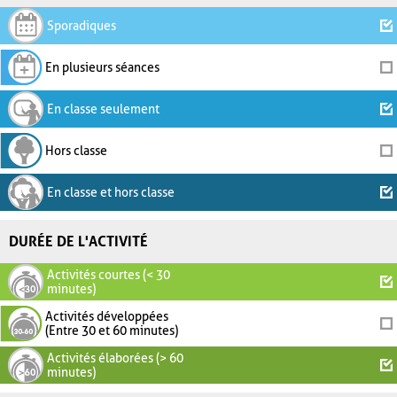
Sporadiques
En plusieurs séances
En classe seulement
Hors classe
En classe et hors classe
DURÉE DE L'ACTIVITÉ
Activités courtes (< 30
minutes)
Activités développées
(Entre 30 et 60 minutes)
Activités élaborées (> 60
minutes)