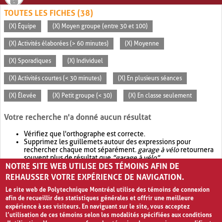
TOUTES LES FICHES (38)
(X) Équipe
(X) Moyen groupe (entre 30 et 100)
(X) Activités élaborées (> 60 minutes)
(X) Moyenne
(X) Sporadiques
(X) Individuel
(X) Activités courtes (< 30 minutes)
(X) En plusieurs séances
(X) Élevée
(X) Petit groupe (< 30)
(X) En classe seulement
Votre recherche n'a donné aucun résultat
Vérifiez que l'orthographe est correcte.
Supprimez les guillemets autour des expressions pour
rechercher chaque mot séparément.
garage à vélo
retournera
souvent plus de résultat que
"garage à vélo"
.
NOTRE SITE WEB UTILISE DES TÉMOINS AFIN DE
Envisagez d'élargir votre recherche avec
OR
.
garage OR vélo
retournera souvent plus de résultat que
garage à vélo
.
REHAUSSER VOTRE EXPÉRIENCE DE NAVIGATION.
Le site web de Polytechnique Montréal utilise des témoins de connexion
afin de recueillir des statistiques générales et offrir une meilleure
expérience à ses visiteurs. En naviguant sur le site, vous acceptez
l’utilisation de ces témoins selon les modalités spécifiées aux conditions