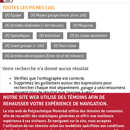
TOUTES LES FICHES (20)
(X) Équipe
(X) Moyen groupe (entre 30 et 100)
(X) Activités élaborées (> 60 minutes)
(X) Moyenne
(X) Sporadiques
(X) Individuel
(X) En classe seulement
(X) Grand groupe (> 100)
(X) Hors classe
(X) Activités développées (Entre 30 et 60 minutes)
Votre recherche n'a donné aucun résultat
Vérifiez que l'orthographe est correcte.
Supprimez les guillemets autour des expressions pour
rechercher chaque mot séparément.
garage à vélo
retournera
souvent plus de résultat que
"garage à vélo"
.
NOTRE SITE WEB UTILISE DES TÉMOINS AFIN DE
Envisagez d'élargir votre recherche avec
OR
.
garage OR vélo
retournera souvent plus de résultat que
garage à vélo
.
REHAUSSER VOTRE EXPÉRIENCE DE NAVIGATION.
Le site web de Polytechnique Montréal utilise des témoins de connexion
afin de recueillir des statistiques générales et offrir une meilleure
expérience à ses visiteurs. En naviguant sur le site, vous acceptez
l’utilisation de ces témoins selon les modalités spécifiées aux conditions