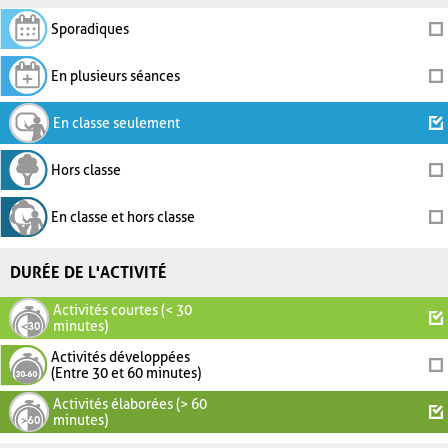
Sporadiques
En plusieurs séances
En classe seulement
Hors classe
En classe et hors classe
DURÉE DE L'ACTIVITÉ
Activités courtes (< 30
minutes)
Activités développées
(Entre 30 et 60 minutes)
Activités élaborées (> 60
minutes)