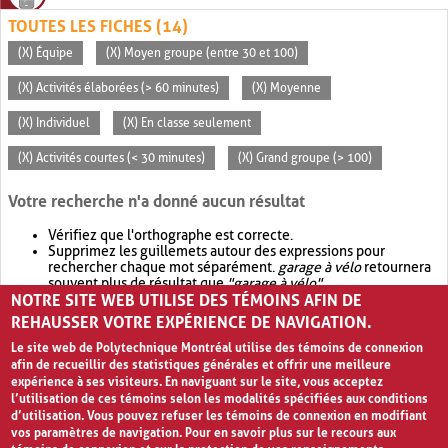
TOUTES LES FICHES (14)
(X) Équipe
(X) Moyen groupe (entre 30 et 100)
(X) Activités élaborées (> 60 minutes)
(X) Moyenne
(X) Individuel
(X) En classe seulement
(X) Activités courtes (< 30 minutes)
(X) Grand groupe (> 100)
Votre recherche n'a donné aucun résultat
Vérifiez que l'orthographe est correcte.
Supprimez les guillemets autour des expressions pour
rechercher chaque mot séparément.
garage à vélo
retournera
souvent plus de résultat que
"garage à vélo"
.
NOTRE SITE WEB UTILISE DES TÉMOINS AFIN DE
Envisagez d'élargir votre recherche avec
OR
.
garage OR vélo
retournera souvent plus de résultat que
garage à vélo
.
REHAUSSER VOTRE EXPÉRIENCE DE NAVIGATION.
Le site web de Polytechnique Montréal utilise des témoins de connexion
afin de recueillir des statistiques générales et offrir une meilleure
expérience à ses visiteurs. En naviguant sur le site, vous acceptez
l’utilisation de ces témoins selon les modalités spécifiées aux conditions
d’utilisation. Vous pouvez refuser les témoins de connexion en modifiant
vos paramètres de navigation. Pour en savoir plus sur le recours aux