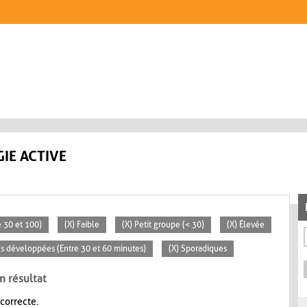
IE ACTIVE
 30 et 100)
(X) Faible
(X) Petit groupe (< 30)
(X) Élevée
tés développées (Entre 30 et 60 minutes)
(X) Sporadiques
n résultat
 correcte.