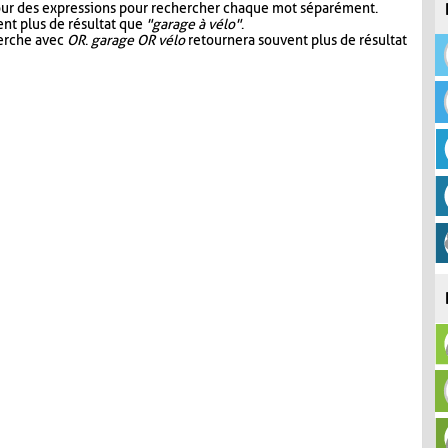
our des expressions pour rechercher chaque mot séparément.
nt plus de résultat que
"garage à vélo"
.
herche avec
OR
.
garage OR vélo
retournera souvent plus de résultat