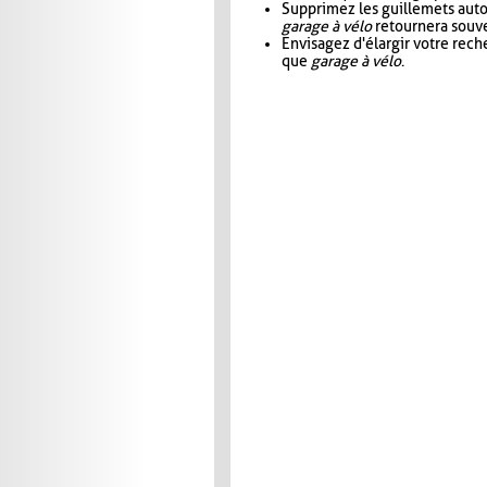
Supprimez les guillemets aut
garage à vélo
retournera souve
Envisagez d'élargir votre rec
que
garage à vélo
.