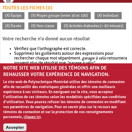
TOUTES LES FICHES (0)
(X) Équipe
(X) Moyen groupe (entre 30 et 100)
(X) Individuel
(X) Élevée
(X) Hors classe
(X) Activités élaborées (> 60 minutes)
Votre recherche n'a donné aucun résultat
Vérifiez que l'orthographe est correcte.
Supprimez les guillemets autour des expressions pour
rechercher chaque mot séparément.
garage à vélo
retournera
souvent plus de résultat que
"garage à vélo"
.
NOTRE SITE WEB UTILISE DES TÉMOINS AFIN DE
Envisagez d'élargir votre recherche avec
OR
.
garage OR vélo
retournera souvent plus de résultat que
garage à vélo
.
REHAUSSER VOTRE EXPÉRIENCE DE NAVIGATION.
Le site web de Polytechnique Montréal utilise des témoins de connexion
afin de recueillir des statistiques générales et offrir une meilleure
expérience à ses visiteurs. En naviguant sur le site, vous acceptez
l’utilisation de ces témoins selon les modalités spécifiées aux conditions
d’utilisation. Vous pouvez refuser les témoins de connexion en modifiant
vos paramètres de navigation. Pour en savoir plus sur le recours aux
témoins de connexion et sur la protection de vos renseignements
personnels,
cliquez ici
.
Avis de confidentialité et conditions d’utilisation
Accepter