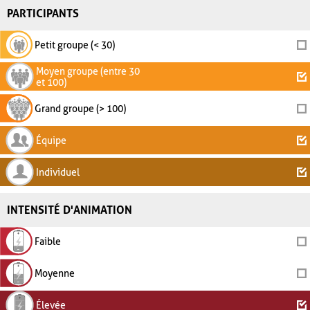
PARTICIPANTS
Petit groupe (< 30)
Moyen groupe (entre 30
et 100)
Grand groupe (> 100)
Équipe
Individuel
INTENSITÉ D'ANIMATION
Faible
Moyenne
Élevée