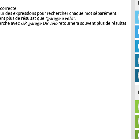
 correcte.
our des expressions pour rechercher chaque mot séparément.
nt plus de résultat que
"garage à vélo"
.
herche avec
OR
.
garage OR vélo
retournera souvent plus de résultat