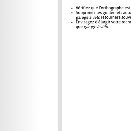
Vérifiez que l'orthographe est
Supprimez les guillemets aut
garage à vélo
retournera souve
Envisagez d'élargir votre rec
que
garage à vélo
.