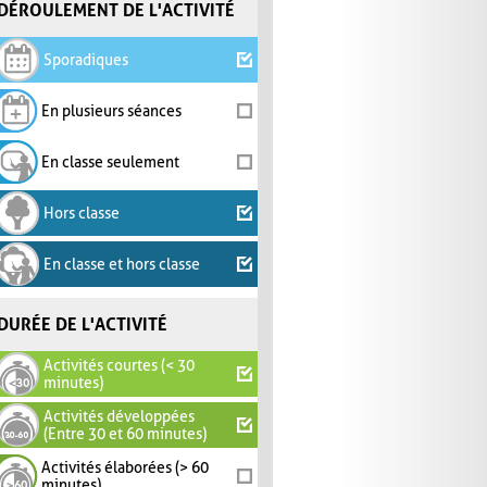
DÉROULEMENT DE L'ACTIVITÉ
Sporadiques
En plusieurs séances
En classe seulement
Hors classe
En classe et hors classe
DURÉE DE L'ACTIVITÉ
Activités courtes (< 30
minutes)
Activités développées
(Entre 30 et 60 minutes)
Activités élaborées (> 60
minutes)