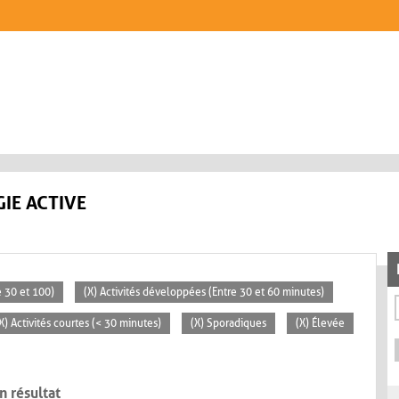
IE ACTIVE
 30 et 100)
(X) Activités développées (Entre 30 et 60 minutes)
X) Activités courtes (< 30 minutes)
(X) Sporadiques
(X) Élevée
n résultat