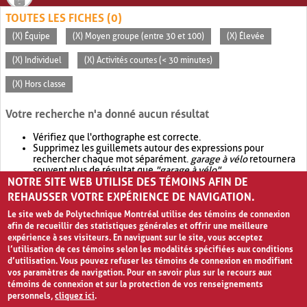
TOUTES LES FICHES (0)
(X) Équipe
(X) Moyen groupe (entre 30 et 100)
(X) Élevée
(X) Individuel
(X) Activités courtes (< 30 minutes)
(X) Hors classe
Votre recherche n'a donné aucun résultat
Vérifiez que l'orthographe est correcte.
Supprimez les guillemets autour des expressions pour
rechercher chaque mot séparément.
garage à vélo
retournera
souvent plus de résultat que
"garage à vélo"
.
NOTRE SITE WEB UTILISE DES TÉMOINS AFIN DE
Envisagez d'élargir votre recherche avec
OR
.
garage OR vélo
retournera souvent plus de résultat que
garage à vélo
.
REHAUSSER VOTRE EXPÉRIENCE DE NAVIGATION.
Le site web de Polytechnique Montréal utilise des témoins de connexion
afin de recueillir des statistiques générales et offrir une meilleure
expérience à ses visiteurs. En naviguant sur le site, vous acceptez
l’utilisation de ces témoins selon les modalités spécifiées aux conditions
d’utilisation. Vous pouvez refuser les témoins de connexion en modifiant
vos paramètres de navigation. Pour en savoir plus sur le recours aux
témoins de connexion et sur la protection de vos renseignements
personnels,
cliquez ici
.
Avis de confidentialité et conditions d’utilisation