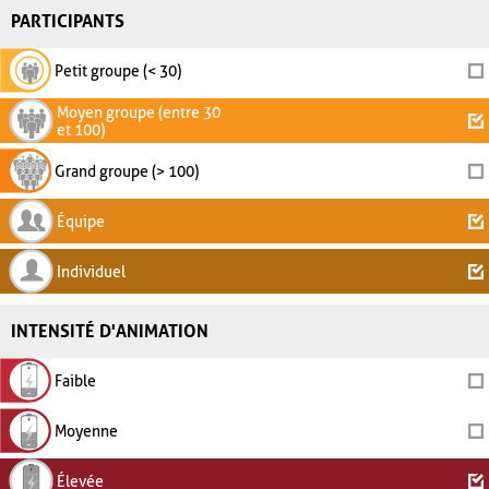
PARTICIPANTS
Petit groupe (< 30)
Moyen groupe (entre 30
et 100)
Grand groupe (> 100)
Équipe
Individuel
INTENSITÉ D'ANIMATION
Faible
Moyenne
Élevée