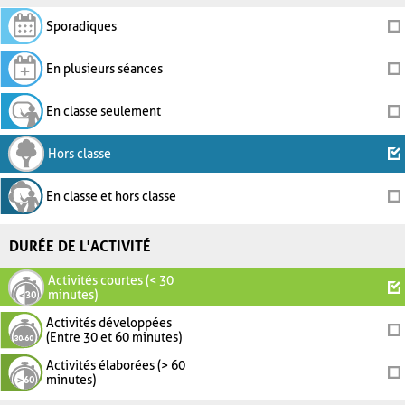
Sporadiques
En plusieurs séances
En classe seulement
Hors classe
En classe et hors classe
DURÉE DE L'ACTIVITÉ
Activités courtes (< 30
minutes)
Activités développées
(Entre 30 et 60 minutes)
Activités élaborées (> 60
minutes)